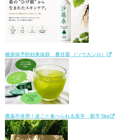
糖尿病予防効果抜群 桑甘露 （ソウカンロ）
農薬不使用！皮ごと食べられる長芋 新芋 5kg