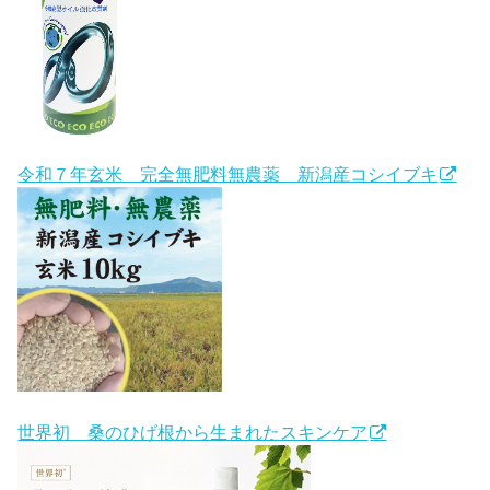
令和７年玄米 完全無肥料無農薬 新潟産コシイブキ
世界初 桑のひげ根から生まれたスキンケア