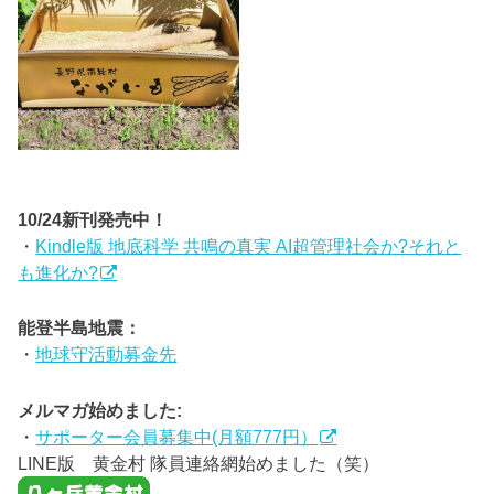
10/24新刊発売中！
・
Kindle版 地底科学 共鳴の真実 AI超管理社会か?それと
も進化か?
能登半島地震：
・
地球守活動募金先
メルマガ始めました:
・
サポーター会員募集中(月額777円）
LINE版 黄金村 隊員連絡網始めました（笑）