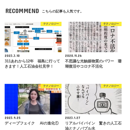
RECOMMEND
こちらの記事も人気です。
テクノロジー
テクノロジー
2023.3.10
2020.11.26
311あれから12年 福島に行って
不思議な光触媒物質のパワー 珊
きます！人工石油会社見学！
瑚復活やコロナ不活化
テクノロジー
テクノロジー
2023.9.25
2023.1.27
ディープフェイク AIの進化①
リアルバイバイン 驚きの人工石
油とナノバブル水