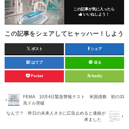
この記事が気に入ったら
いいねしよう！
この記事をシェアしてヒャッハー！しよう
ポスト
シェア
はてブ
送る
Pocket
feedly
FEMA 10月4日緊急警報テスト 米国債務 初の33
兆ドル突破
なんで？ 昨日の未来人ネタに広告止めると連絡が
来ました