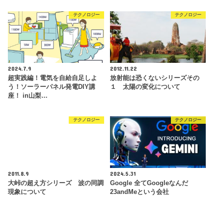
テクノロジー
テクノロジー
2024.7.9
2012.11.22
超実践編！電気を自給自足しよ
放射能は恐くないシリーズその
う！ソーラーパネル発電DIY講
１ 太陽の変化について
座！ in山梨…
テクノロジー
テクノロジー
2011.8.9
2024.5.31
大峠の超え方シリーズ 波の同調
Google 全てGoogleなんだ
現象について
23andMeという会社