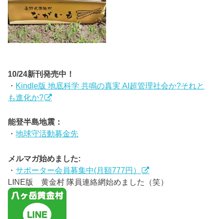
10/24新刊発売中！
・
Kindle版 地底科学 共鳴の真実 AI超管理社会か?それと
も進化か?
能登半島地震：
・
地球守活動募金先
メルマガ始めました:
・
サポーター会員募集中(月額777円）
LINE版 黄金村 隊員連絡網始めました（笑）