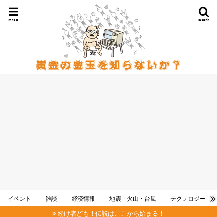
menu
search
イベント
雑談
経済情報
地震・火山・台風
テクノロジー
続け者ども！伝説はここから始まる！