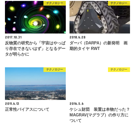
テクノロジー
テクノロジー
2017.10.31
2018.6.28
反物質の研究から「宇宙はやっぱ
ダーパ（DARPA）の新発明 画
り存在できないはず」となるデー
期的タイヤ RWT
タが明らかに
テクノロジー
テクノロジー
2011.6.13
2016.5.6
正常性バイアスについて
ケシュ財団 装置は本物だった？
MAGRAV(マグラブ）の作り方に
ついて