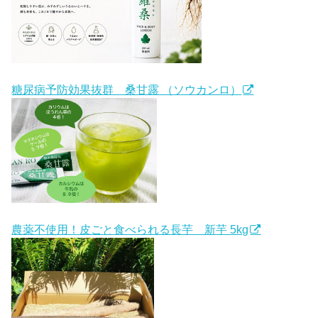
糖尿病予防効果抜群 桑甘露 （ソウカンロ）
農薬不使用！皮ごと食べられる長芋 新芋 5kg