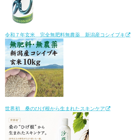
令和７年玄米 完全無肥料無農薬 新潟産コシイブキ
世界初 桑のひげ根から生まれたスキンケア