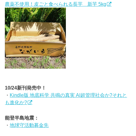
農薬不使用！皮ごと食べられる長芋 新芋 5kg
10/24新刊発売中！
・
Kindle版 地底科学 共鳴の真実 AI超管理社会か?それと
も進化か?
能登半島地震：
・
地球守活動募金先