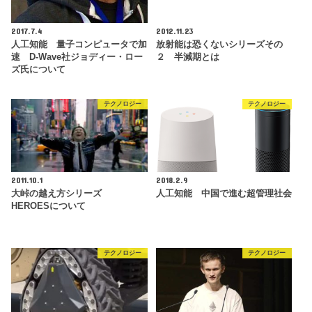
2017.7.4
2012.11.23
人工知能 量子コンピュータで加
放射能は恐くないシリーズその
速 D-Wave社ジョディー・ロー
２ 半減期とは
ズ氏について
テクノロジー
テクノロジー
2011.10.1
2018.2.9
大峠の越え方シリーズ
人工知能 中国で進む超管理社会
HEROESについて
テクノロジー
テクノロジー