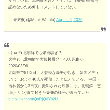
かっている。北朝鮮国営メディアは、国内の事故を
認めないため何もコメントしていない。
— 未来航 (@Mirai_Watalu)
August 5, 2020
σ(･ω･*) 北朝鮮でも爆発騒ぎ？
火柱も…北朝鮮で大規模爆発 40人死傷か
2020/08/06
北朝鮮で8月3日、大規模な爆発が起き、韓国メディ
アは、およそ40人が死傷したと伝えている。 中国・
吉林省から3日夜に撮影された映像には、北朝鮮・恵
山(ヘサン)市で起きた爆発の様子が映っていた
pic.twitter.com/QnRjQ6Ys2U