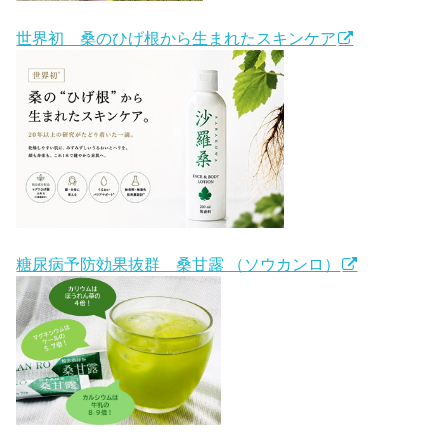
世界初 桑のひげ根から生まれたスキンケア
糖尿病予防効果抜群 桑甘露 （ソウカンロ）