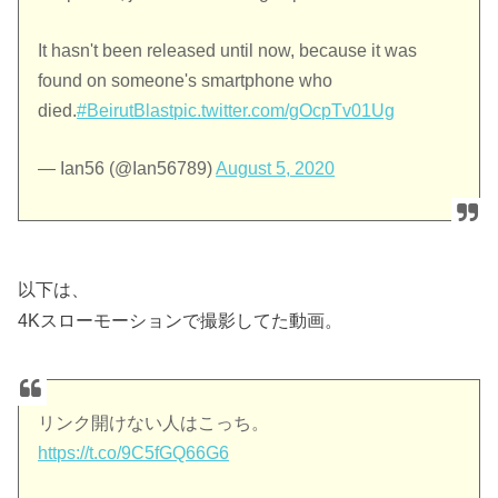
It hasn't been released until now, because it was
found on someone's smartphone who
died.
#BeirutBlast
pic.twitter.com/gOcpTv01Ug
— Ian56 (@Ian56789)
August 5, 2020
以下は、
4Kスローモーションで撮影してた動画。
リンク開けない人はこっち。
https://t.co/9C5fGQ66G6