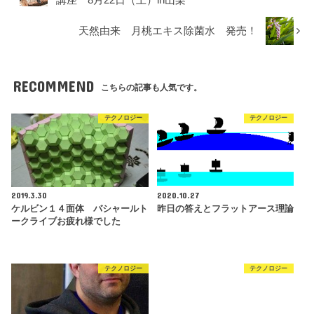
講座 8月22日（土）in山梨
天然由来 月桃エキス除菌水 発売！
RECOMMEND
こちらの記事も人気です。
テクノロジー
テクノロジー
2019.3.30
2020.10.27
ケルビン１４面体 バシャールト
昨日の答えとフラットアース理論
ークライブお疲れ様でした
テクノロジー
テクノロジー