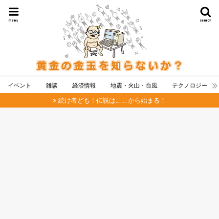
menu
search
イベント
雑談
経済情報
地震・火山・台風
テクノロジー
続け者ども！伝説はここから始まる！