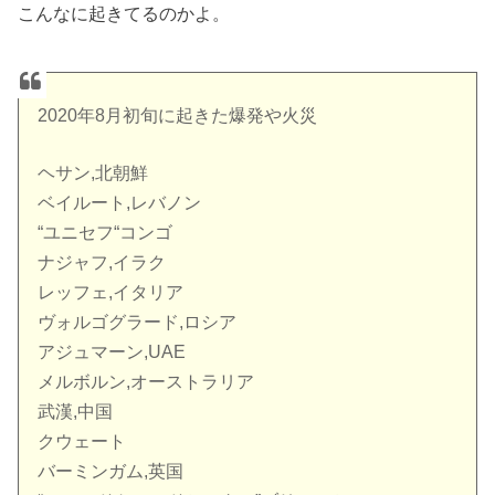
こんなに起きてるのかよ。
2020年8月初旬に起きた爆発や火災
ヘサン,北朝鮮
ベイルート,レバノン
“ユニセフ“コンゴ
ナジャフ,イラク
レッフェ,イタリア
ヴォルゴグラード,ロシア
アジュマーン,UAE
メルボルン,オーストラリア
武漢,中国
クウェート
バーミンガム,英国