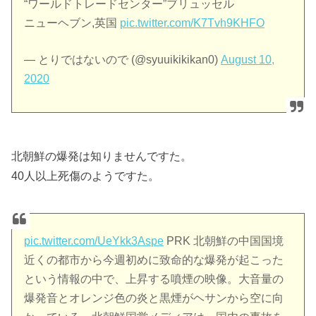
“ワールドトレードセンター”ブリュッセル
ニューヘブン,英国
pic.twitter.com/K7Tvh9KHFO
— とりではないので (@syuuikikikan0)
August 10,
2020
北朝鮮の爆発は知りませんですた。
40人以上死傷のようですた。
pic.twitter.com/UeYkk3Aspe
PRK 北朝鮮の中国国境
近くの都市から今週初めに致命的な爆発が起こった
という情報の中で、上昇する噴煙の映像。大音量の
爆発音とオレンジ色の炎と黒煙がヘサンから空に向