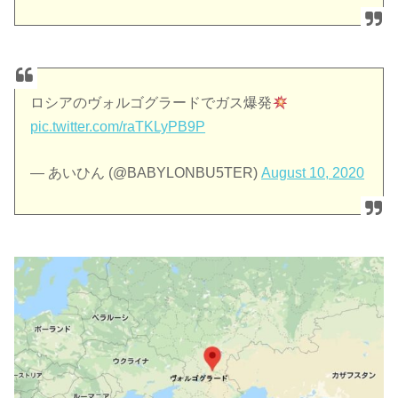
ロシアのヴォルゴグラードでガス爆発
pic.twitter.com/raTKLyPB9P
— あいひん (@BABYLONBU5TER)
August 10, 2020