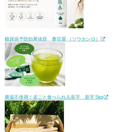
糖尿病予防効果抜群 桑甘露 （ソウカンロ）
農薬不使用！皮ごと食べられる長芋 新芋 5kg