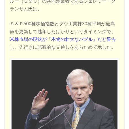
ルー（ＧＭＯ）の共同創業者であるジェレミー・グ
ランサム氏は、
Ｓ＆Ｐ500種株価指数とダウ工業株30種平均が最高
値を更新して越年したばかりというタイミングで、
米株市場の現状が「本物の壮大なバブル」だと警告
し、先行きに悲観的な見通しをあらためて示した。