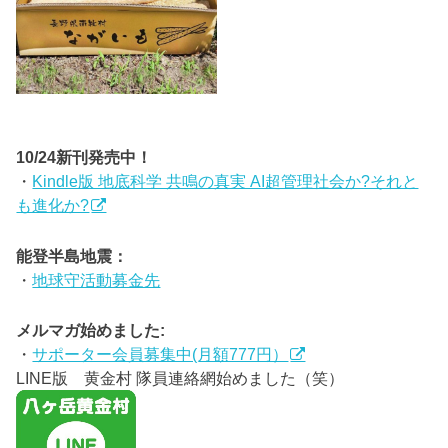
10/24新刊発売中！
・
Kindle版 地底科学 共鳴の真実 AI超管理社会か?それと
も進化か?
能登半島地震：
・
地球守活動募金先
メルマガ始めました:
・
サポーター会員募集中(月額777円）
LINE版 黄金村 隊員連絡網始めました（笑）