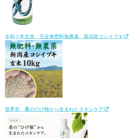
令和７年玄米 完全無肥料無農薬 新潟産コシイブキ
世界初 桑のひげ根から生まれたスキンケア