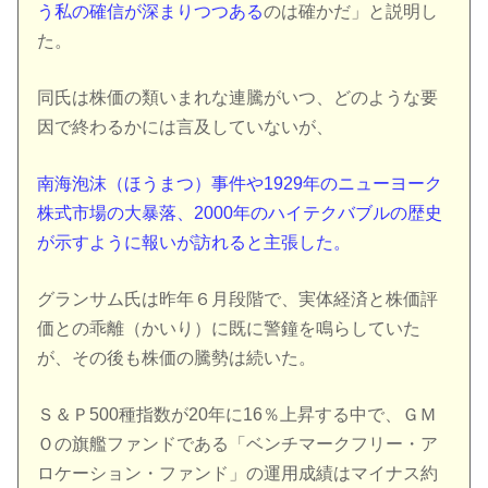
う私の確信が深まりつつある
のは確かだ」と説明し
た。
同氏は株価の類いまれな連騰がいつ、どのような要
因で終わるかには言及していないが、
南海泡沫（ほうまつ）事件や1929年のニューヨーク
株式市場の大暴落、2000年のハイテクバブルの歴史
が示すように報いが訪れると主張した。
グランサム氏は昨年６月段階で、実体経済と株価評
価との乖離（かいり）に既に警鐘を鳴らしていた
が、その後も株価の騰勢は続いた。
Ｓ＆Ｐ500種指数が20年に16％上昇する中で、ＧＭ
Ｏの旗艦ファンドである「ベンチマークフリー・ア
ロケーション・ファンド」の運用成績はマイナス約