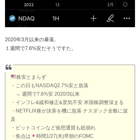
2020年3月以来の暴落。
１週間で7.6%安だそうですた。
株安とまらず
・この日もNASDAQ2.7%安と急落
→ 週間で7.6%安 2020/3以来
・インフレ&緩和修正&景気不安 米国株調整深まる
・NETFLIX株が決算を機に急落 ナスダック全般に波
及
・ビットコインなど仮想通貨も総崩れ
・焦点は
時間1/27(木)早朝のFOMC