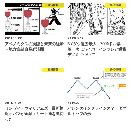
経済情報
経済情報
2018.10.22
2020.3.17
アベノミクスの実際と未来の経済
NYダウ過去最大 3000ドル暴
＝地方自給自足経済圏
落 次はハイパーインフレと通貨
デノミについて
経済情報
経済情報
2014.12.23
2019.2.14
リンゼィ・ウィリアムズ 最新情
バレンタインクライシス？ ダブ
報オバマが金融エリート達を裏切
ルトップの形
った