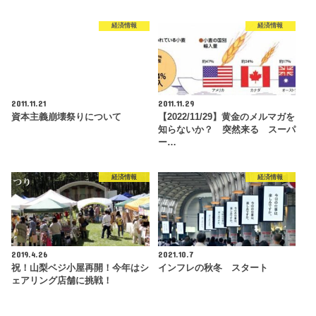
経済情報
経済情報
2011.11.21
2011.11.29
資本主義崩壊祭りについて
【2022/11/29】黄金のメルマガを
知らないか？ 突然来る スーパ
ー…
経済情報
経済情報
2019.4.26
2021.10.7
祝！山梨ベジ小屋再開！今年はシ
インフレの秋冬 スタート
ェアリング店舗に挑戦！