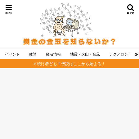
menu
search
イベント
雑談
経済情報
地震・火山・台風
テクノロジー
続け者ども！伝説はここから始まる！