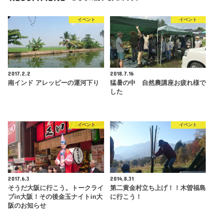
イベント
イベント
2017.2.2
2018.7.16
南インド アレッピーの運河下り
猛暑の中 自然農講座お疲れ様で
した
イベント
イベント
2017.6.3
2014.8.31
そうだ大阪に行こう。トークライ
第二黄金村立ち上げ！！木曽福島
ブin大阪！その後金玉ナイトin大
に行こう！
阪のお知らせ