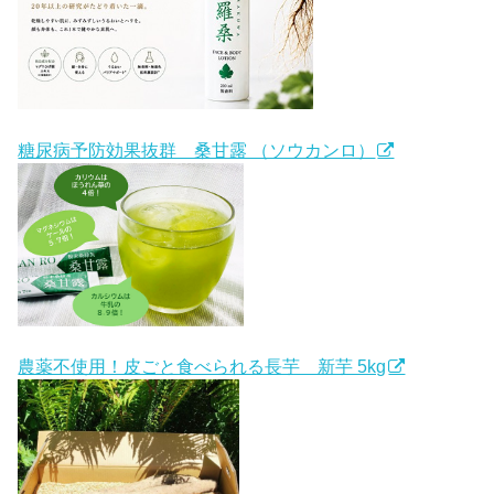
糖尿病予防効果抜群 桑甘露 （ソウカンロ）
農薬不使用！皮ごと食べられる長芋 新芋 5kg