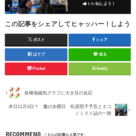
いいねしよう！
この記事をシェアしてヒャッハー！しよう
ポスト
シェア
はてブ
送る
Pocket
feedly
各種地磁気グラフに大き目の反応
本日11月3日？ 魔の水曜日 松原照子予言とエコ
ノミスト誌の一致
RECOMMEND
こちらの記事も人気です。