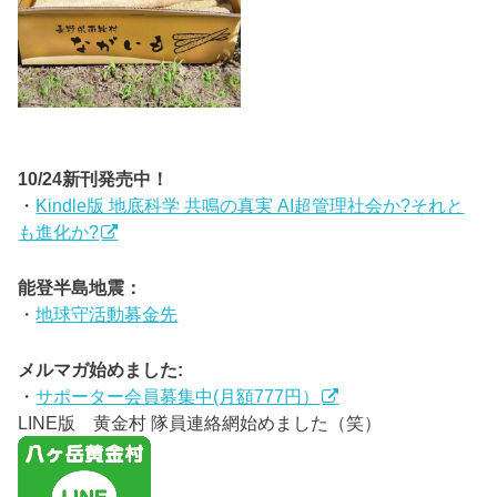
10/24新刊発売中！
・
Kindle版 地底科学 共鳴の真実 AI超管理社会か?それと
も進化か?
能登半島地震：
・
地球守活動募金先
メルマガ始めました:
・
サポーター会員募集中(月額777円）
LINE版 黄金村 隊員連絡網始めました（笑）