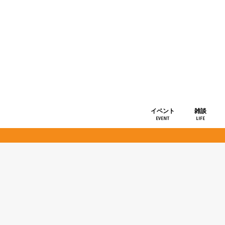
イベント
雑談
EVENT
LIFE
ショップ情
お知らせ