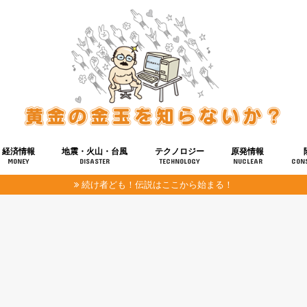
経済情報
地震・火山・台風
テクノロジー
原発情報
MONEY
DISASTER
TECHNOLOGY
NUCLEAR
CON
続け者ども！伝説はここから始まる！
報
健康
宇宙
奴ら
予知
洗脳