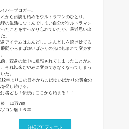
ハイパーブロガー。
これから伝説を始めるウルトラマンのひとり。
地球の生活になじんでしまい自分がウルトラマン
だったことをすっかり忘れていたが、最近思い出
した。
変身アイテムはふんどし。ふんどしを脱ぎ捨てる
と股間からまばゆいばかりの光に包まれて変身す
る。
以前、変身の最中に通報されてしまったことがあ
り、それ以来むやみに変身できなくなってしまっ
ていた。
2012年よりこの日本からまばゆいばかりの黄金の
光を発し続ける。
続け者ども！伝説はここから始まる！！
年齢 10万?歳
パソコン暦１６年
詳細プロフィール