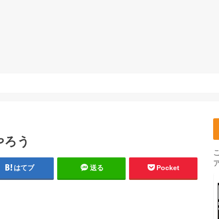
やろう
はてブ
送る
Pocket