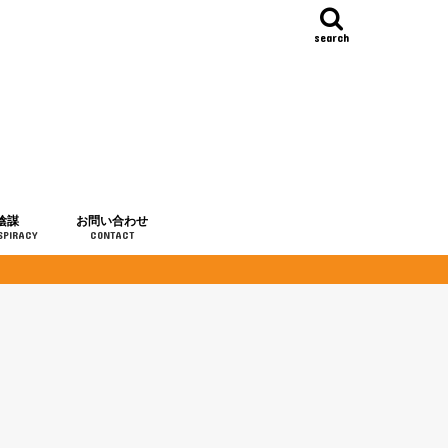
search
陰謀
お問い合わせ
SPIRACY
CONTACT
の歴史
・予言
メディア