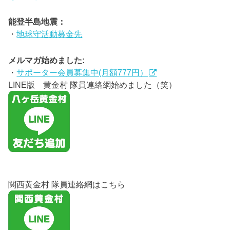
能登半島地震：
・
地球守活動募金先
メルマガ始めました:
・
サポーター会員募集中(月額777円）
LINE版 黄金村 隊員連絡網始めました（笑）
関西黄金村 隊員連絡網はこちら