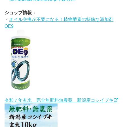
ショップ情報：
・
オイル交換が不要になる！植物酵素の特殊な添加剤
OE9
令和７年玄米 完全無肥料無農薬 新潟産コシイブキ