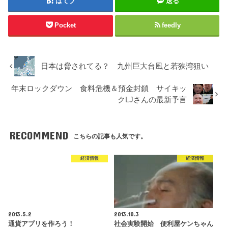
はてブ
送る
Pocket
feedly
日本は脅されてる？ 九州巨大台風と若狭湾狙い
年末ロックダウン 食料危機＆預金封鎖 サイキッ
クLJさんの最新予言
RECOMMEND
こちらの記事も人気です。
経済情報
経済情報
2013.5.2
2013.10.3
通貨アプリを作ろう！
社会実験開始 便利屋ケンちゃん