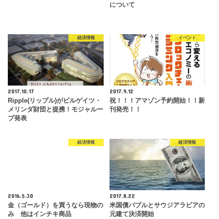
について
経済情報
イベント
2017.10.17
2017.9.12
Ripple(リップル)がビルゲイツ・
祝！！！アマゾン予約開始！！新
メリンダ財団と提携！モジャルー
刊発売！！
プ発表
経済情報
経済情報
2016.5.30
2017.8.22
金（ゴールド）を買うなら現物の
米国債バブルとサウジアラビアの
み 他はインチキ商品
元建て決済開始