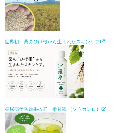
世界初 桑のひげ根から生まれたスキンケア
糖尿病予防効果抜群 桑甘露 （ソウカンロ）