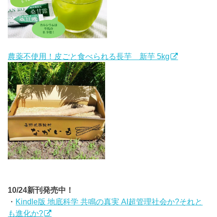
農薬不使用！皮ごと食べられる長芋 新芋 5kg
10/24新刊発売中！
・
Kindle版 地底科学 共鳴の真実 AI超管理社会か?それと
も進化か?