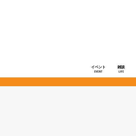
イベント
雑談
EVENT
LIFE
ショップ情
お知らせ