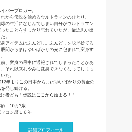
ハイパーブロガー。
これから伝説を始めるウルトラマンのひとり。
地球の生活になじんでしまい自分がウルトラマン
だったことをすっかり忘れていたが、最近思い出
した。
変身アイテムはふんどし。ふんどしを脱ぎ捨てる
と股間からまばゆいばかりの光に包まれて変身す
る。
以前、変身の最中に通報されてしまったことがあ
り、それ以来むやみに変身できなくなってしまっ
ていた。
2012年よりこの日本からまばゆいばかりの黄金の
光を発し続ける。
続け者ども！伝説はここから始まる！！
年齢 10万?歳
パソコン暦１６年
詳細プロフィール