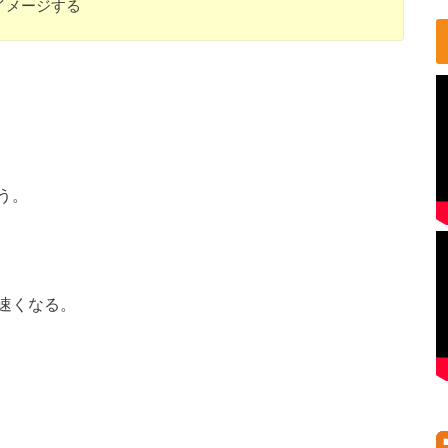
イメージする
う。
速くなる。