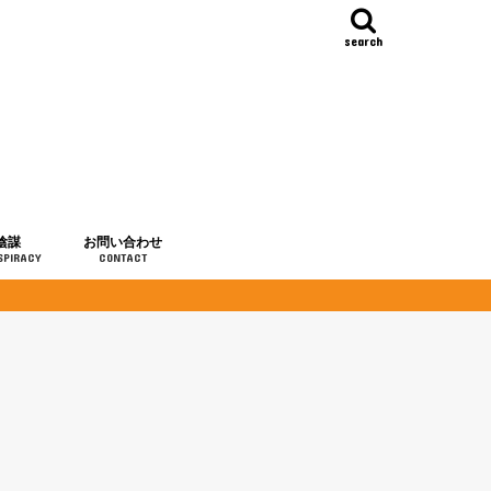
search
陰謀
お問い合わせ
SPIRACY
CONTACT
の歴史
・予言
メディア