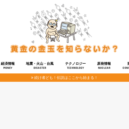
経済情報
地震・火山・台風
テクノロジー
原発情報
MONEY
DISASTER
TECHNOLOGY
NUCLEAR
CON
続け者ども！伝説はここから始まる！
報
健康
宇宙
奴ら
予知
洗脳