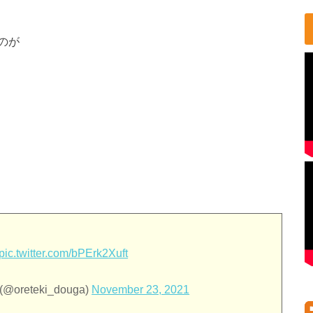
のが
pic.twitter.com/bPErk2Xuft
eteki_douga)
November 23, 2021