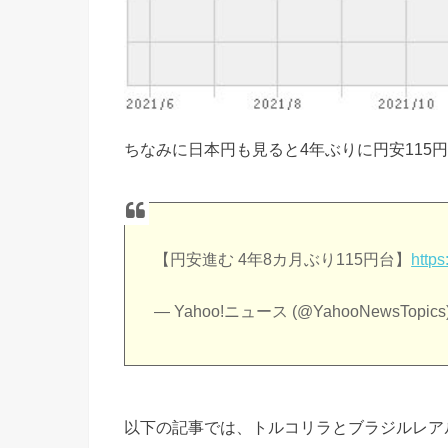
ちなみに日本円も見ると4年ぶりに円安115
【円安進む 4年8カ月ぶり115円台】
https
— Yahoo!ニュース (@YahooNewsTopics
以下の記事では、トルコリラとブラジルレア