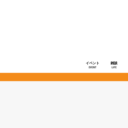
イベント
雑談
EVENT
LIFE
ショップ情
お知らせ