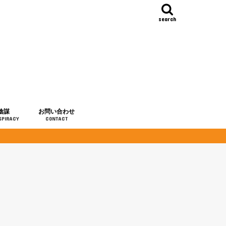
search
陰謀
お問い合わせ
SPIRACY
CONTACT
の歴史
・予言
メディア