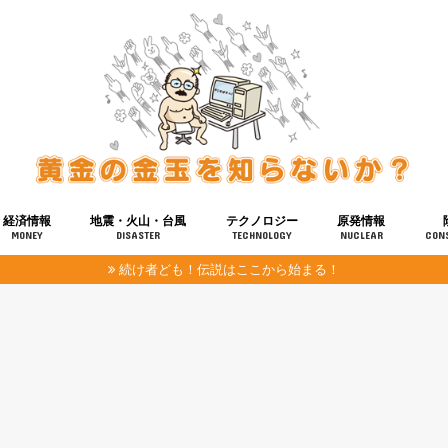
経済情報
地震・火山・台風
テクノロジー
原発情報
MONEY
DISASTER
TECHNOLOGY
NUCLEAR
CON
続け者ども！伝説はここから始まる！
報
健康
宇宙
奴ら
予知
洗脳