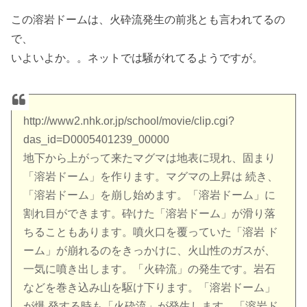
この溶岩ドームは、火砕流発生の前兆とも言われてるの
で、
いよいよか。。ネットでは騒がれてるようですが。
http://www2.nhk.or.jp/school/movie/clip.cgi?
das_id=D0005401239_00000
地下から上がって来たマグマは地表に現れ、固まり
「溶岩ドーム」を作ります。マグマの上昇は 続き、
「溶岩ドーム」を崩し始めます。「溶岩ドーム」に
割れ目ができます。砕けた「溶岩ドーム」が滑り落
ちることもあります。噴火口を覆っていた「溶岩 ド
ーム」が崩れるのをきっかけに、火山性のガスが、
一気に噴き出します。「火砕流」の発生です。岩石
などを巻き込み山を駆け下ります。「溶岩ドーム」
が爆 発する時も「火砕流」が発生します。「溶岩ド