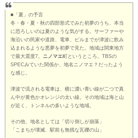
■「夏」の予言
冬・春・夏・秋の四部形式でみた初夢のうち、本当
に恐ろしいのは夏のような気がする。サーファーや
海沿いの民家や道路、電車、ビルまでが津波に飲み
込まれるような悪夢を初夢で見た。地域は関東地方
で最大震度7。
ニノマエ
町というところ。TBSの
SPECみていた関係か、地名ニノマエ？だったよう
な感じ。
津波で流される電車は、横に濃い青い線が二つで真
ん中が黄色かオレンジの太い線。その地域は海と山
が近く、トンネルの多いような地域。
その他、地名としては「切り倒しが崩落」
「こまちが壊滅、駅前も無残な瓦礫の山」