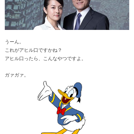
うーん。
これがアヒル口ですかね？
アヒル口ったら、こんなやつですよ。
ガァガァ。