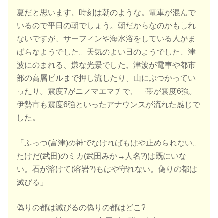
夏だと思います。時刻は朝のような。電車が混んで
いるので平日の朝でしょう。朝だからなのかもしれ
ないですが、サーフィンや海水浴をしている人がま
ばらなようでした。天気のよい日のようでした。津
波にのまれる、嫌な光景でした。津波が電車や都市
部の高層ビルまで押し流したり、山にぶつかってい
ったり。震度7がニノマエマチで、一帯が震度6強。
伊勢市も震度6強といったアナウンスが流れた感じで
した。
「ふっつ(富津)の神でなければもはや止められない。
たけだ(武田)のミカ(武田みか→人名?)は既にいな
い。石が溶けて(溶岩?)もはや守れない。偽りの都は
滅びる」
偽りの都は滅びるの偽りの都はどこ?