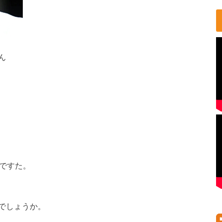
ん
在ですた。
でしょうか。