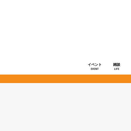
イベント
雑談
EVENT
LIFE
ショップ情
お知らせ