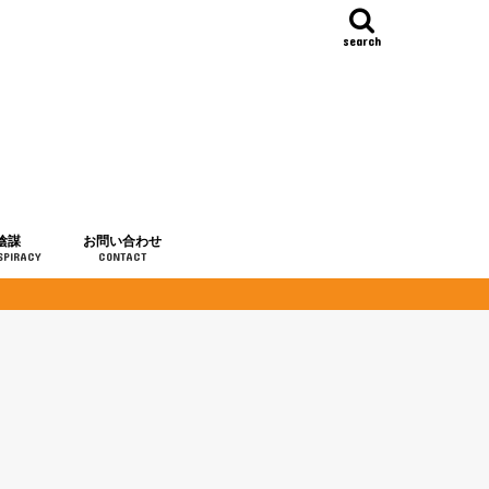
search
陰謀
お問い合わせ
SPIRACY
CONTACT
の歴史
・予言
メディア