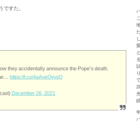
うですた。
now they accidentally announce the Pope’s death.
Rome…
https://t.co/4aAveOyysQ
cast)
December 26, 2021