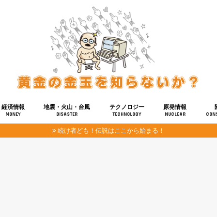
経済情報
地震・火山・台風
テクノロジー
原発情報
MONEY
DISASTER
TECHNOLOGY
NUCLEAR
CON
続け者ども！伝説はここから始まる！
報
健康
宇宙
奴ら
予知
洗脳