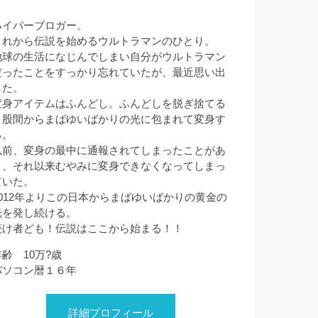
ハイパーブロガー。
これから伝説を始めるウルトラマンのひとり。
地球の生活になじんでしまい自分がウルトラマン
だったことをすっかり忘れていたが、最近思い出
した。
変身アイテムはふんどし。ふんどしを脱ぎ捨てる
と股間からまばゆいばかりの光に包まれて変身す
る。
以前、変身の最中に通報されてしまったことがあ
り、それ以来むやみに変身できなくなってしまっ
ていた。
2012年よりこの日本からまばゆいばかりの黄金の
光を発し続ける。
続け者ども！伝説はここから始まる！！
年齢 10万?歳
パソコン暦１６年
詳細プロフィール