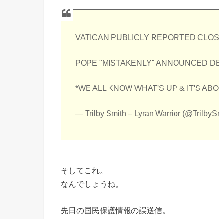
VATICAN PUBLICLY REPORTED CLOS
POPE "MISTAKENLY" ANNOUNCED DE
*WE ALL KNOW WHAT'S UP & IT'S AB
— Trilby Smith – Lyran Warrior (@Trilby
そしてこれ。
なんでしょうね。
先日の国民保護情報の誤送信。