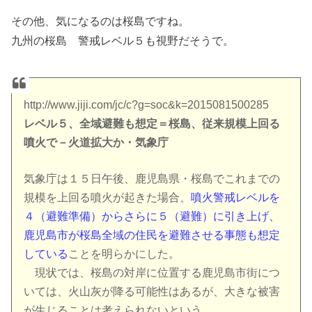
その他、気になるのは桜島ですね。
九州の桜島 警戒レベル５も視野だそうで。
http://www.jiji.com/jc/c?g=soc&k=2015081500285
レベル５、全域避難も想定＝桜島、従来規模上回る
噴火で－火道拡大か・気象庁
気象庁は１５日午後、鹿児島県・桜島でこれまでの
規模を上回る噴火が起きた場合、
噴火警戒レベルを
４（避難準備）からさらに５（避難）に引き上げ、
鹿児島市が桜島全域の住民を避難させる事態も想定
している
ことを明らかにした。
現状では、桜島の対岸に位置する鹿児島市街につ
いては、火山灰が降る可能性はあるが、大きな被害
が生じることは考えられないという。