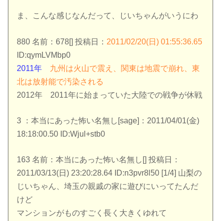
ま、こんな感じなんだって、じいちゃんがいうにわ
880 名前：678[] 投稿日：
2011/02/20(日) 01:55:36.65
ID:qymLVMbp0
2011年
九州は火山で震え、関東は地震で崩れ、東
北は放射能で汚染される
2012年 2011年に始まっていた大陸での戦争が休戦
3 ：本当にあった怖い名無し[sage]：2011/04/01(金)
18:18:00.50 ID:Wjul+stb0
163 名前：本当にあった怖い名無し[] 投稿日：
2011/03/13(日) 23:20:28.64 ID:n3pvr8l50 [1/4] 山梨の
じいちゃん、埼玉の親戚の家に遊びにいってたんだ
けど
マンションがものすごく長く大きくゆれて