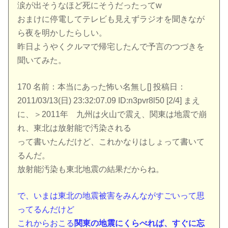
涙が出そうなほど死にそうだったってw
おまけに停電してテレビも見えずラジオを聞きなが
ら夜を明かしたらしい。
昨日ようやくクルマで帰宅したんで予言のつづきを
聞いてみた。
170 名前：本当にあった怖い名無し[] 投稿日：
2011/03/13(日) 23:32:07.09 ID:n3pvr8l50 [2/4] まえ
に、＞2011年 九州は火山で震え、関東は地震で崩
れ、東北は放射能で汚染される
って書いたんだけど、これかなりはしょって書いて
るんだ。
放射能汚染も東北地震の結果だからね。
で、いまは東北の地震被害をみんながすごいって思
ってるんだけど
これからおこる
関東の地震にくらべれば、すぐに忘