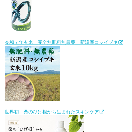
令和７年玄米 完全無肥料無農薬 新潟産コシイブキ
世界初 桑のひげ根から生まれたスキンケア