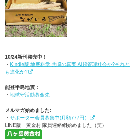
10/24新刊発売中！
・
Kindle版 地底科学 共鳴の真実 AI超管理社会か?それと
も進化か?
能登半島地震：
・
地球守活動募金先
メルマガ始めました:
・
サポーター会員募集中(月額777円）
LINE版 黄金村 隊員連絡網始めました（笑）