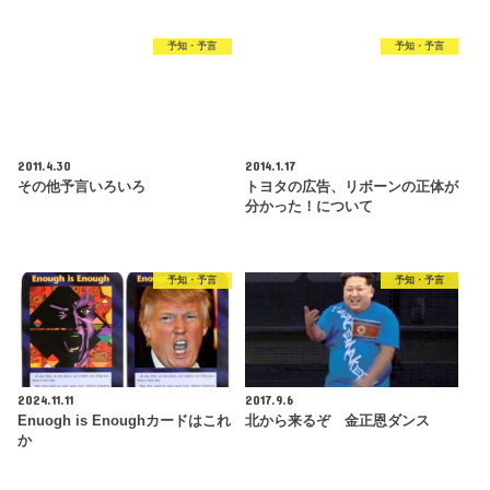
予知・予言
予知・予言
2011.4.30
2014.1.17
その他予言いろいろ
トヨタの広告、リボーンの正体が
分かった！について
予知・予言
予知・予言
2024.11.11
2017.9.6
Enuogh is Enoughカードはこれ
北から来るぞ 金正恩ダンス
か