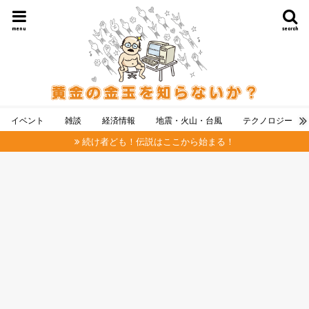
menu
search
イベント
雑談
経済情報
地震・火山・台風
テクノロジー
続け者ども！伝説はここから始まる！