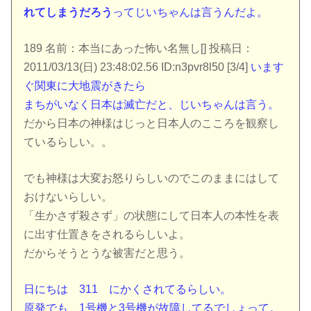
れてしまうだろう
ってじいちゃんは言うんだよ。
189 名前：本当にあった怖い名無し[] 投稿日：
2011/03/13(日) 23:48:02.56 ID:n3pvr8l50 [3/4]
います
ぐ関東に大地震がきたら
まちがいなく日本は滅亡だと、じいちゃんは言う。
だから日本の神様はじっと日本人のこころを観察し
ているらしい。。
でも神様は大変お怒りらしいのでこのままにはして
おけないらしい。
「生かさず殺さず」の状態にして日本人の本性を表
に出す仕置きをされるらしいよ。
だからそうとうな被害だと思う。
日にちは 311 にかくされてるらしい。
原発でも 1号機と3号機が故障してるでしょって。