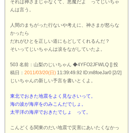
それは神さまじゃなくて、悪魔だよ ってじいちゃ
んは言う。
人間のまちがった行ないや考えに、神さまが怒らな
かったら
だれがひとを正しい道にもどしてくれるんだ？
そいってじいちゃんは涙をながしていたよ。
503 名前：山梨のじいちゃん ◆4YFO2JFWLQ [] 投
稿日：
2011/03/20(日)
11:39:49.92 ID:m8foeJar0 [2/2]
じいちゃんの新しい予言を書いとくよ。
東北でおきた地震をよく見なさいって。
海の波が海岸をのみこんだでしょ。
太平洋の海岸でおきたでしょ って。
こんどくる関東のだい地震で災害にあいたくなかっ