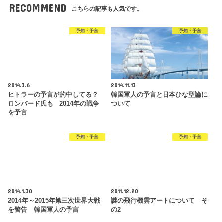
RECOMMEND
こちらの記事も人気です。
予知・予言
予知・予言
2014.3.6
2014.11.13
ヒトラーの予言が的中してる？
韓国軍人の予言と日本ひな型論に
ロンバード氏も 2014年の戦争
ついて
を予言
予知・予言
予知・予言
2014.1.30
2011.12.20
2014年～2015年第三次世界大戦
謎の飛行機雲アートについて そ
を警告 韓国軍人の予言
の2