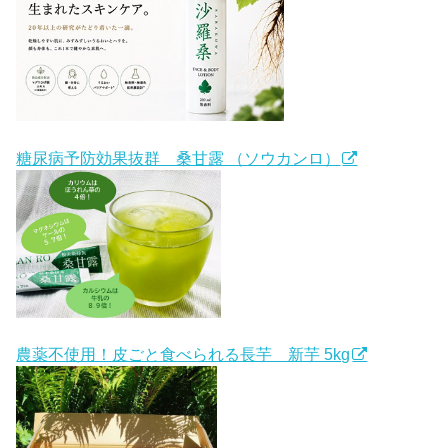
糖尿病予防効果抜群 桑甘露 （ソウカンロ）
農薬不使用！皮ごと食べられる長芋 新芋 5kg