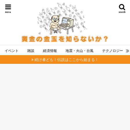
menu
search
イベント
雑談
経済情報
地震・火山・台風
テクノロジー
続け者ども！伝説はここから始まる！