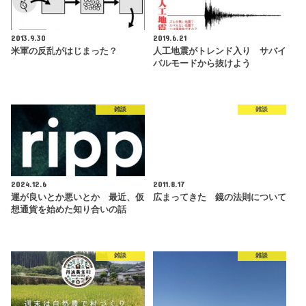
2013.9.30
2019.6.21
米軍の反乱がはじまった？
人工地震がトレンド入り サバイ
バルモードから抜けよう
雑談
雑談
2024.12.6
2011.8.17
運が良いとか悪いとか 最近、仮
広まってきた 鏡の法則について
想通貨を始めた知り合いの話
雑談
雑談