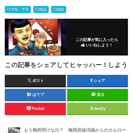
予知・予言
陰謀
雑談
この記事が気に入ったら
いいねしよう！
この記事をシェアしてヒャッハー！しよう
ポスト
シェア
はてブ
送る
Pocket
feedly
もう梅雨明けなの？ 梅雨前線消滅からのカルロー