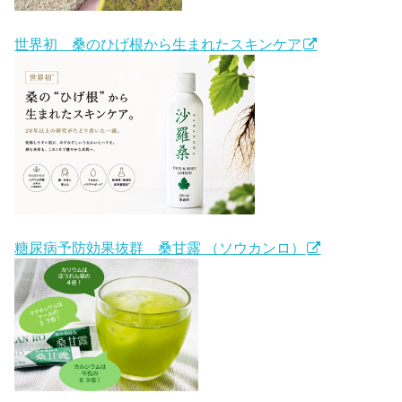
世界初 桑のひげ根から生まれたスキンケア
糖尿病予防効果抜群 桑甘露 （ソウカンロ）