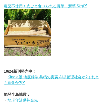
農薬不使用！皮ごと食べられる長芋 新芋 5kg
10/24新刊発売中！
・
Kindle版 地底科学 共鳴の真実 AI超管理社会か?それと
も進化か?
能登半島地震：
・
地球守活動募金先