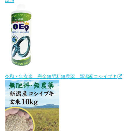
OE9
令和７年玄米 完全無肥料無農薬 新潟産コシイブキ