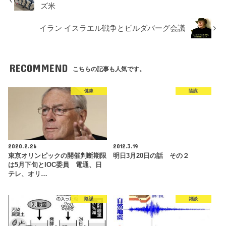
ズ米
イラン イスラエル戦争とビルダバーグ会議
RECOMMEND
こちらの記事も人気です。
健康
陰謀
2020.2.26
2012.3.19
東京オリンピックの開催判断期限
明日3月20日の話 その２
は5月下旬とIOC委員 電通、日
テレ、オリ…
陰謀
雑談