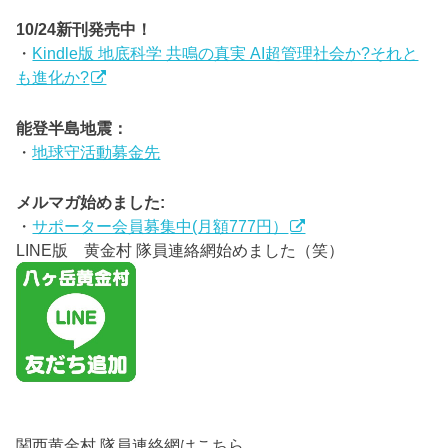
10/24新刊発売中！
・
Kindle版 地底科学 共鳴の真実 AI超管理社会か?それと
も進化か?
能登半島地震：
・
地球守活動募金先
メルマガ始めました:
・
サポーター会員募集中(月額777円）
LINE版 黄金村 隊員連絡網始めました（笑）
関西黄金村 隊員連絡網はこちら