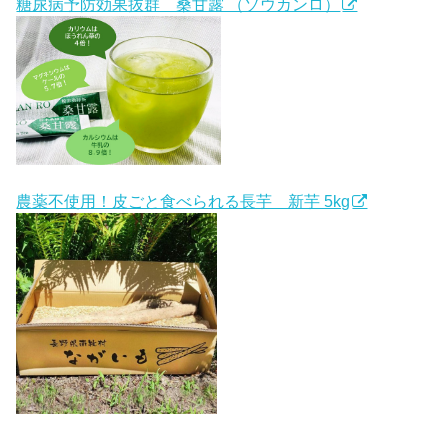
糖尿病予防効果抜群 桑甘露 （ソウカンロ）
農薬不使用！皮ごと食べられる長芋 新芋 5kg