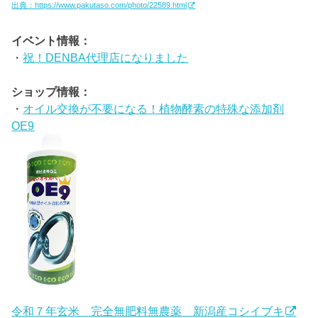
出典：https://www.pakutaso.com/photo/22589.html
イベント情報：
・
祝！DENBA代理店になりました
ショップ情報：
・
オイル交換が不要になる！植物酵素の特殊な添加剤
OE9
令和７年玄米 完全無肥料無農薬 新潟産コシイブキ