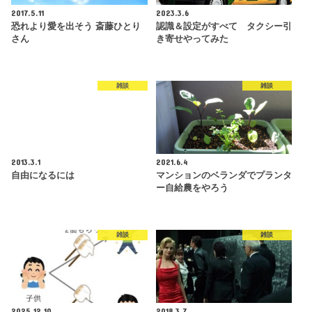
2017.5.11
2023.3.6
恐れより愛を出そう 斎藤ひとり
認識＆設定がすべて タクシー引
さん
き寄せやってみた
雑談
雑談
2013.3.1
2021.6.4
自由になるには
マンションのベランダでプランタ
ー自給農をやろう
雑談
雑談
2025.12.10
2018.3.7