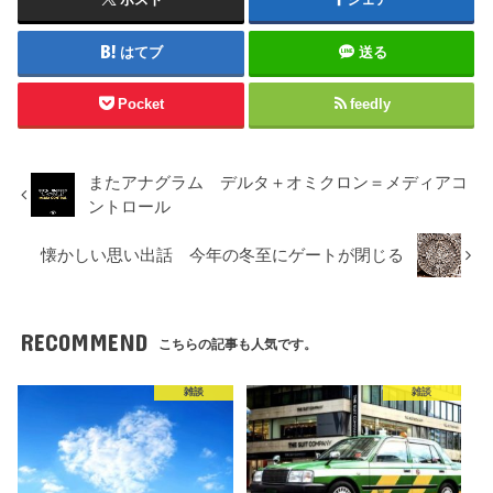
はてブ
送る
Pocket
feedly
またアナグラム デルタ＋オミクロン＝メディアコ
ントロール
懐かしい思い出話 今年の冬至にゲートが閉じる
RECOMMEND
こちらの記事も人気です。
雑談
雑談