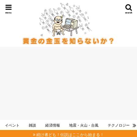
menu
search
イベント
雑談
経済情報
地震・火山・台風
テクノロジー
続け者ども！伝説はここから始まる！