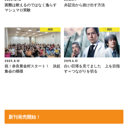
困難は耐えるのではなく逸らす
弁証法から抜け出す方法
マシュマロ実験
雑談
雑談
2025.8.12
2019.6.13
祝！奈良黄金村スタート！ 決起
白い巨塔を見てました 上を目指
集会の模様
す＝つながりを切る
新刊発売開始！