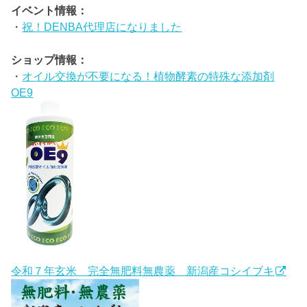
イベント情報：
・
祝！DENBA代理店になりました
ショップ情報：
・
オイル交換が不要になる！植物酵素の特殊な添加剤
OE9
令和７年玄米 完全無肥料無農薬 新潟産コシイブキ