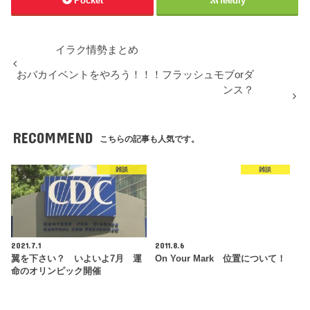
Pocket
feedly
イラク情勢まとめ
おバカイベントをやろう！！！フラッシュモブorダ
ンス？
RECOMMEND
こちらの記事も人気です。
雑談
雑談
2021.7.1
2011.8.6
翼を下さい？ いよいよ7月 運
On Your Mark 位置について！
命のオリンピック開催