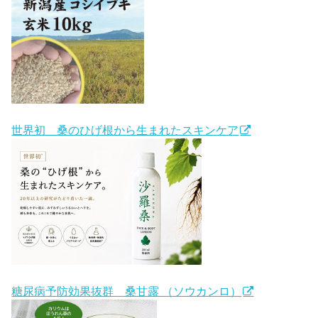
世界初 桑のひげ根から生まれたスキンケア
糖尿病予防効果抜群 桑甘露 （ソウカンロ）