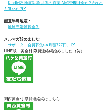
・
Kindle版 地底科学 共鳴の真実 AI超管理社会か?それと
も進化か?
能登半島地震：
・
地球守活動募金先
メルマガ始めました:
・
サポーター会員募集中(月額777円）
LINE版 黄金村 隊員連絡網始めました（笑）
関西黄金村 隊員連絡網はこちら