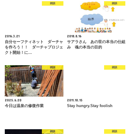
雑談
雑談
2016.3.21
2018.8.16
自分セーフティネット ダーチャ
サアラさん あの世の本当の仕組
を作ろう！！ ダーチャプロジェ
み 魂の本当の目的
クト開始！に…
雑談
雑談
2025.6.20
2011.10.15
今日は温泉の修復作業
Stay hungry.Stay foolish
雑談
雑談