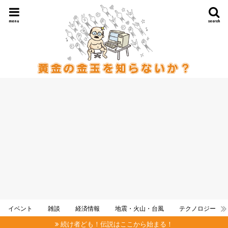
menu
search
イベント
雑談
経済情報
地震・火山・台風
テクノロジー
続け者ども！伝説はここから始まる！