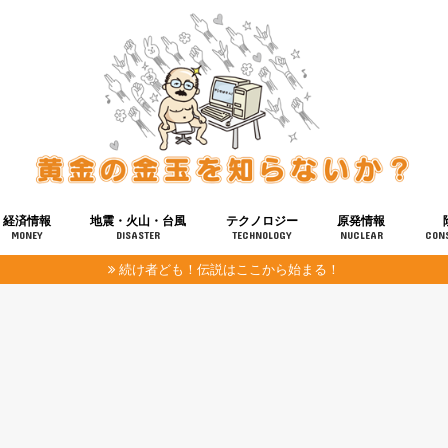
経済情報
地震・火山・台風
テクノロジー
原発情報
MONEY
DISASTER
TECHNOLOGY
NUCLEAR
CON
続け者ども！伝説はここから始まる！
報
健康
宇宙
奴ら
予知
洗脳