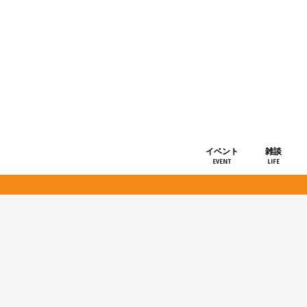
イベント
雑談
EVENT
LIFE
ショップ情
お知らせ