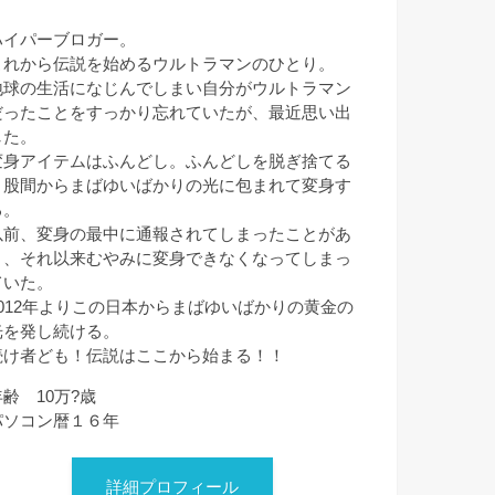
ハイパーブロガー。
これから伝説を始めるウルトラマンのひとり。
地球の生活になじんでしまい自分がウルトラマン
だったことをすっかり忘れていたが、最近思い出
した。
変身アイテムはふんどし。ふんどしを脱ぎ捨てる
と股間からまばゆいばかりの光に包まれて変身す
る。
以前、変身の最中に通報されてしまったことがあ
り、それ以来むやみに変身できなくなってしまっ
ていた。
2012年よりこの日本からまばゆいばかりの黄金の
光を発し続ける。
続け者ども！伝説はここから始まる！！
年齢 10万?歳
パソコン暦１６年
詳細プロフィール