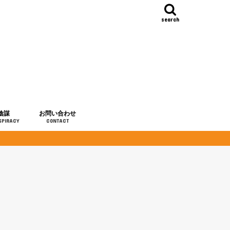
search
陰謀
お問い合わせ
SPIRACY
CONTACT
の歴史
・予言
メディア