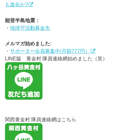
も進化か?
能登半島地震：
・
地球守活動募金先
メルマガ始めました:
・
サポーター会員募集中(月額777円）
LINE版 黄金村 隊員連絡網始めました（笑）
関西黄金村 隊員連絡網はこちら