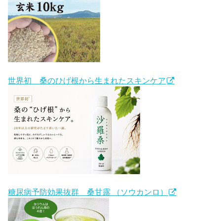
世界初 桑のひげ根から生まれたスキンケア
糖尿病予防効果抜群 桑甘露 （ソウカンロ）