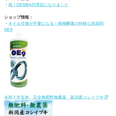
・
祝！DENBA代理店になりました
ショップ情報：
・
オイル交換が不要になる！植物酵素の特殊な添加剤
OE9
令和７年玄米 完全無肥料無農薬 新潟産コシイブキ