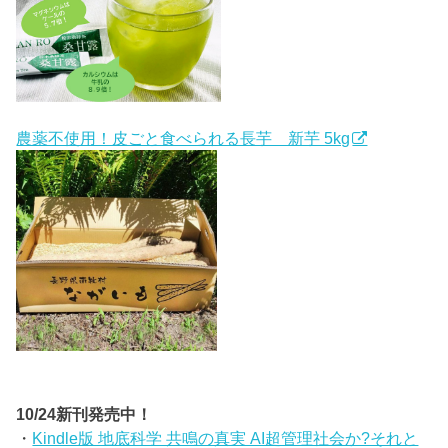
農薬不使用！皮ごと食べられる長芋 新芋 5kg
10/24新刊発売中！
・
Kindle版 地底科学 共鳴の真実 AI超管理社会か?それと