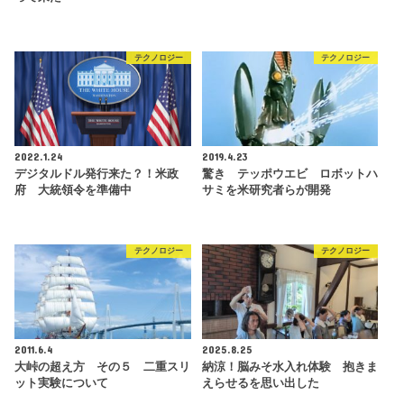
テクノロジー
テクノロジー
2022.1.24
2019.4.23
デジタルドル発行来た？！米政
驚き テッポウエビ ロボットハ
府 大統領令を準備中
サミを米研究者らが開発
テクノロジー
テクノロジー
2011.6.4
2025.8.25
大峠の超え方 その５ 二重スリ
納涼！脳みそ水入れ体験 抱きま
ット実験について
えらせるを思い出した