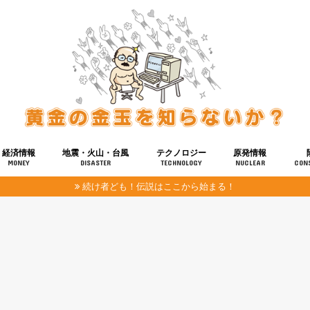
経済情報
地震・火山・台風
テクノロジー
原発情報
MONEY
DISASTER
TECHNOLOGY
NUCLEAR
CON
続け者ども！伝説はここから始まる！
報
健康
宇宙
奴ら
予知
洗脳