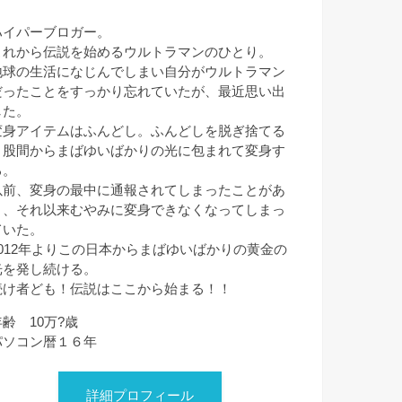
ハイパーブロガー。
これから伝説を始めるウルトラマンのひとり。
地球の生活になじんでしまい自分がウルトラマン
だったことをすっかり忘れていたが、最近思い出
した。
変身アイテムはふんどし。ふんどしを脱ぎ捨てる
と股間からまばゆいばかりの光に包まれて変身す
る。
以前、変身の最中に通報されてしまったことがあ
り、それ以来むやみに変身できなくなってしまっ
ていた。
2012年よりこの日本からまばゆいばかりの黄金の
光を発し続ける。
続け者ども！伝説はここから始まる！！
年齢 10万?歳
パソコン暦１６年
詳細プロフィール