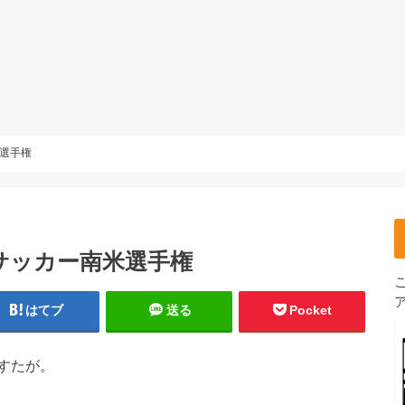
選手権
サッカー南米選手権
はてブ
送る
Pocket
すたが。