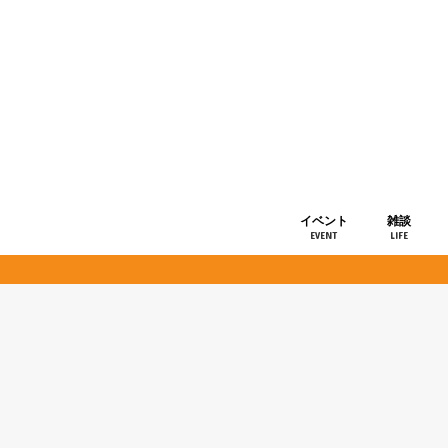
イベント
雑談
EVENT
LIFE
ショップ情
お知らせ