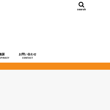
search
陰謀
お問い合わせ
SPIRACY
CONTACT
の歴史
・予言
メディア