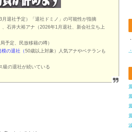
年3月退社予定）「退社ドミノ」の可能性が指摘
社）、石井大裕アナ（2026年1月退社、新会社立ち上
春退局予定、民放移籍の噂）
規模の退社（
50歳以上対象）人気アナやベテランも
ス級の退社が続いている