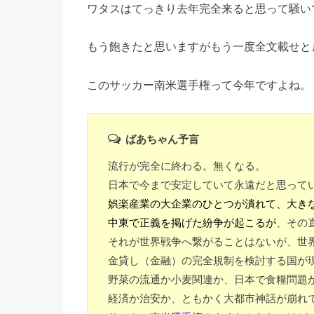
ワタスはてっきり去年完全来ると思って騒い
もう飽きたと思いますがもう一度全文載せと
このサッカー南米選手権って今年ですよね。
ばあちゃん予言
流行が完全に終わる。無くなる。
日本で今まで安定していて永遠だと思って
娯楽産業の大企業のひとつが潰れて、大き
中東で正義を掲げた紛争が起こるが
、その
それが世界戦争へ繋がることはないが、世
金貸し（金融）の完全規制を検討する国が
野菜の流通か小麦関連か、日本で食糧問題
経済か治安か、ともかく大都市神話が崩れ