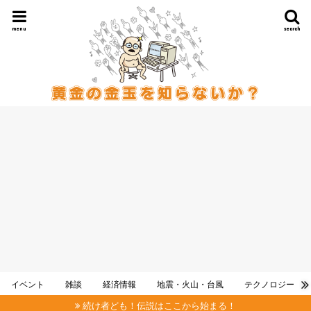
menu
search
イベント
雑談
経済情報
地震・火山・台風
テクノロジー
続け者ども！伝説はここから始まる！