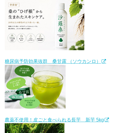
糖尿病予防効果抜群 桑甘露 （ソウカンロ）
農薬不使用！皮ごと食べられる長芋 新芋 5kg