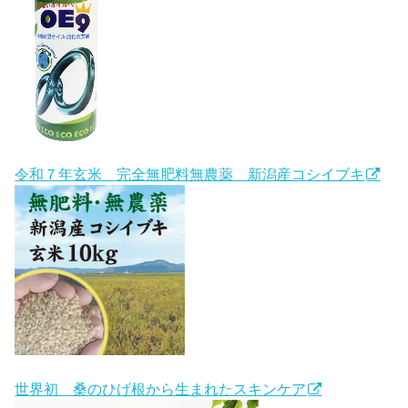
令和７年玄米 完全無肥料無農薬 新潟産コシイブキ
世界初 桑のひげ根から生まれたスキンケア