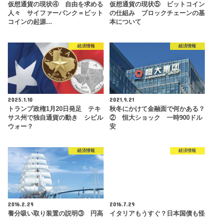
仮想通貨の現状④ 自由を求める
仮想通貨の現状⑤ ビットコイン
人々 サイファーパンク＝ビット
の仕組み ブロックチェーンの基
コインの起源…
本について
経済情報
経済情報
2025.1.10
2021.9.21
トランプ政権1月20日発足 テキ
秋冬にかけて金融面で何かある？
サス州で独自通貨の動き シビル
② 恒大ショック 一時900ドル
ウォー？
安
経済情報
経済情報
2016.2.29
2016.7.29
養分吸い取り装置の説明③ 円高
イタリアもうすぐ？日本国債も怪