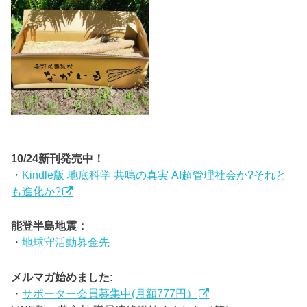
10/24新刊発売中！
・
Kindle版 地底科学 共鳴の真実 AI超管理社会か?それと
も進化か?
能登半島地震：
・
地球守活動募金先
メルマガ始めました:
・
サポーター会員募集中(月額777円）