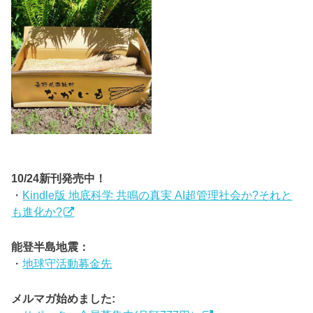
10/24新刊発売中！
・
Kindle版 地底科学 共鳴の真実 AI超管理社会か?それと
も進化か?
能登半島地震：
・
地球守活動募金先
メルマガ始めました: