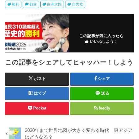
勝利
戦前
白洲次郎
自民党
この記事が気に入ったら
いいねしよう！
この記事をシェアしてヒャッハー！しよう
ポスト
シェア
はてブ
送る
Pocket
feedly
2030年まで世界地図が大きく変わる時代 東アジア
はどうなる？