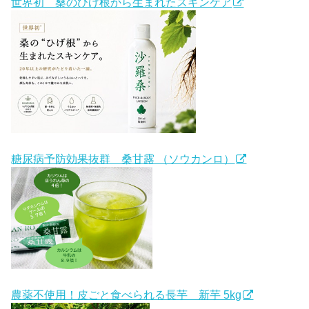
世界初 桑のひげ根から生まれたスキンケア
糖尿病予防効果抜群 桑甘露 （ソウカンロ）
農薬不使用！皮ごと食べられる長芋 新芋 5kg