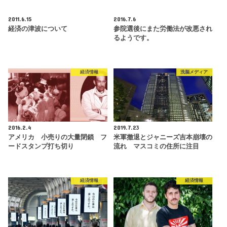
2011.6.15
2016.7.6
経済の津波について
参院選後にまた労働法が改悪され
るようです。
経済情報
洗脳メディア
2016.2.4
2019.7.23
アメリカ 小売りの大量閉鎖 フ
米軍撤退とジャニーズ吉本崩壊の
ードスタンプ打ち切り
流れ マスコミの住所に注目
経済情報
経済情報