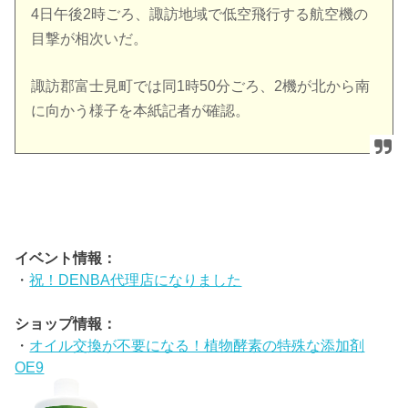
4日午後2時ごろ、諏訪地域で低空飛行する航空機の
目撃が相次いだ。
諏訪郡富士見町では同1時50分ごろ、2機が北から南
に向かう様子を本紙記者が確認。
イベント情報：
・
祝！DENBA代理店になりました
ショップ情報：
・
オイル交換が不要になる！植物酵素の特殊な添加剤
OE9