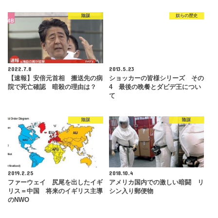
陰謀
奴らの歴史
2022.7.8
2013.5.23
【速報】安倍元首相 搬送先の病
ショッカーの皆様シリーズ その
院で死亡確認 暗殺の理由は？
4 最後の晩餐とダビデ王につい
て
陰謀
陰謀
2019.2.25
2018.10.4
ファーウェイ 尻尾を出したイギ
アメリカ国内での激しい暗闘 リ
リス＝中国 将来のイギリス主導
シン入り郵便物
のNWO