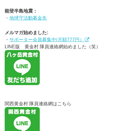
能登半島地震：
・
地球守活動募金先
メルマガ始めました:
・
サポーター会員募集中(月額777円）
LINE版 黄金村 隊員連絡網始めました（笑）
関西黄金村 隊員連絡網はこちら