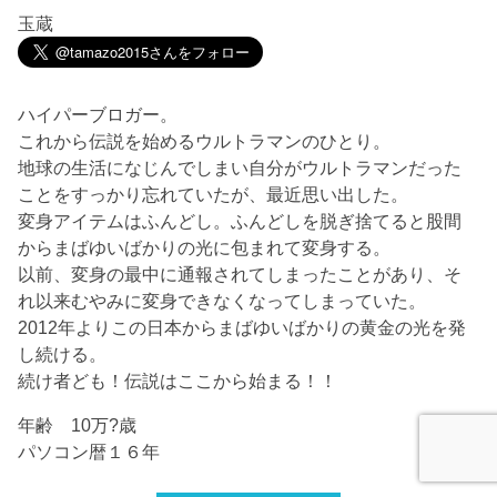
玉蔵
ハイパーブロガー。
これから伝説を始めるウルトラマンのひとり。
地球の生活になじんでしまい自分がウルトラマンだった
ことをすっかり忘れていたが、最近思い出した。
変身アイテムはふんどし。ふんどしを脱ぎ捨てると股間
からまばゆいばかりの光に包まれて変身する。
以前、変身の最中に通報されてしまったことがあり、そ
れ以来むやみに変身できなくなってしまっていた。
2012年よりこの日本からまばゆいばかりの黄金の光を発
し続ける。
続け者ども！伝説はここから始まる！！
年齢 10万?歳
パソコン暦１６年