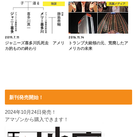
陰謀
洗脳メディア
2019.7.11
2016.11.14
ジャニーズ喜多川氏死去 アメリ
トランプ大統領の元、荒廃したア
カ的ものの終わり
メリカの未来
新刊発売開始！
2024年10月24日発売！
アマゾンから購入できます！