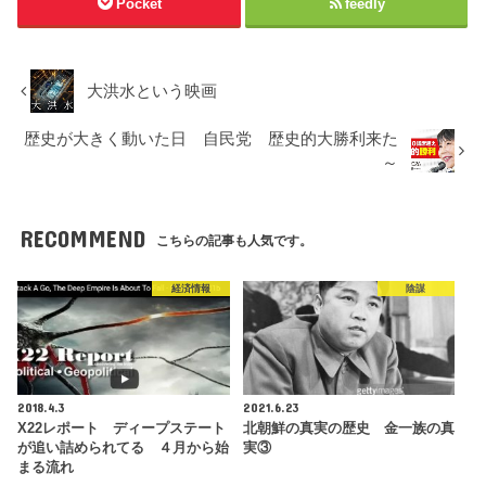
Pocket
feedly
大洪水という映画
歴史が大きく動いた日 自民党 歴史的大勝利来た
～
RECOMMEND
こちらの記事も人気です。
経済情報
陰謀
2018.4.3
2021.6.23
X22レポート ディープステート
北朝鮮の真実の歴史 金一族の真
が追い詰められてる ４月から始
実③
まる流れ