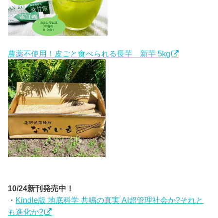
農薬不使用！皮ごと食べられる長芋 新芋 5kg
10/24新刊発売中！
・
Kindle版 地底科学 共鳴の真実 AI超管理社会か?それと
も進化か?