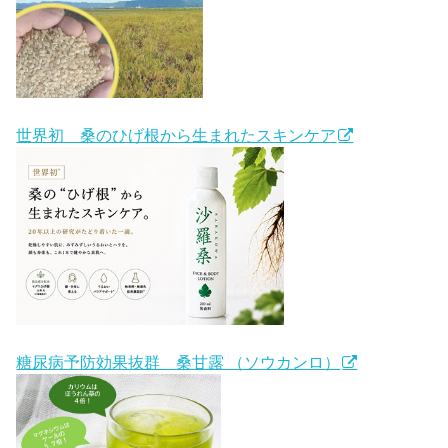
世界初 桑のひげ根から生まれたスキンケア
糖尿病予防効果抜群 桑甘露 （ソウカンロ）