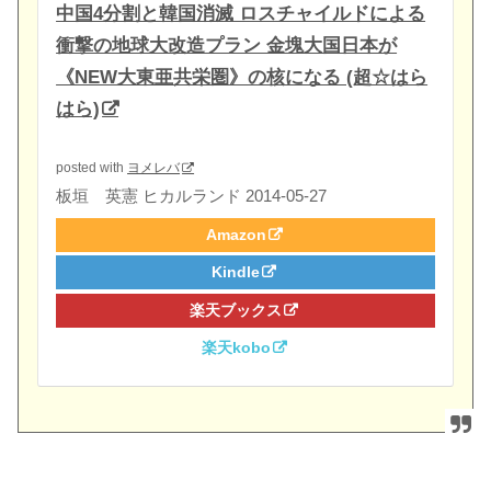
中国4分割と韓国消滅 ロスチャイルドによる
衝撃の地球大改造プラン 金塊大国日本が
《NEW大東亜共栄圏》の核になる (超☆はら
はら)
posted with
ヨメレバ
板垣 英憲 ヒカルランド 2014-05-27
Amazon
Kindle
楽天ブックス
楽天kobo