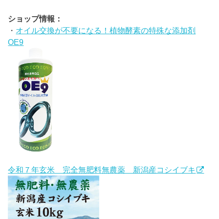
ショップ情報：
・
オイル交換が不要になる！植物酵素の特殊な添加剤
OE9
令和７年玄米 完全無肥料無農薬 新潟産コシイブキ