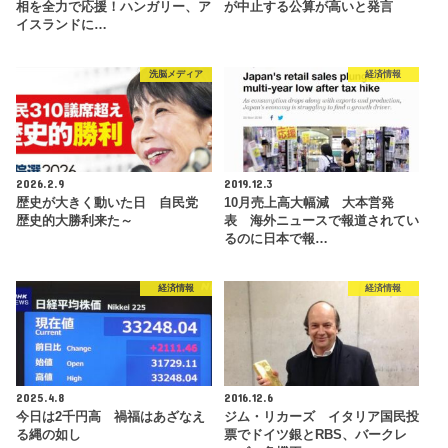
相を全力で応援！ハンガリー、ア
が中止する公算が高いと発言
イスランドに…
洗脳メディア
経済情報
2026.2.9
2019.12.3
歴史が大きく動いた日 自民党
10月売上高大幅減 大本営発
歴史的大勝利来た～
表 海外ニュースで報道されてい
るのに日本で報…
経済情報
経済情報
2025.4.8
2016.12.6
今日は2千円高 禍福はあざなえ
ジム・リカーズ イタリア国民投
る縄の如し
票でドイツ銀とRBS、バークレ