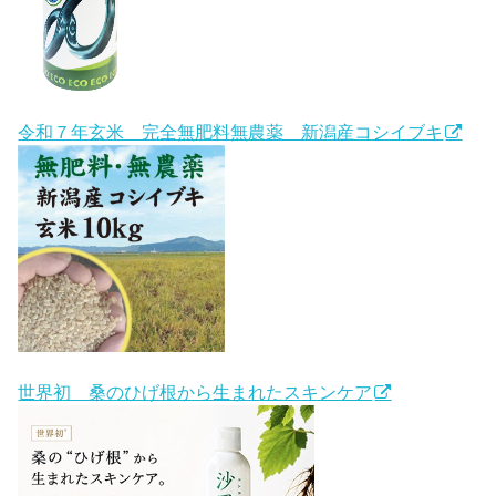
令和７年玄米 完全無肥料無農薬 新潟産コシイブキ
世界初 桑のひげ根から生まれたスキンケア