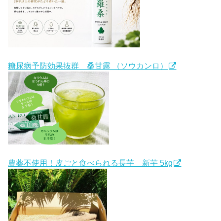
糖尿病予防効果抜群 桑甘露 （ソウカンロ）
農薬不使用！皮ごと食べられる長芋 新芋 5kg