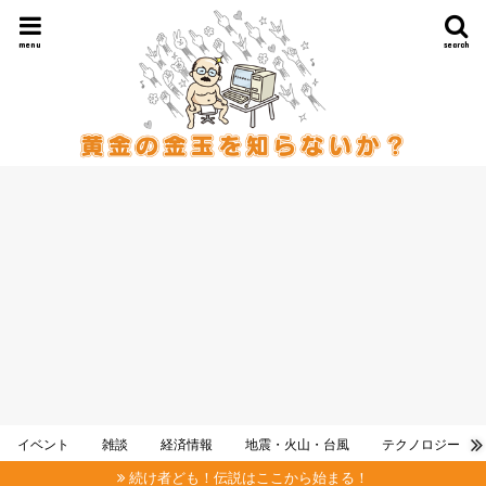
menu
search
イベント
雑談
経済情報
地震・火山・台風
テクノロジー
続け者ども！伝説はここから始まる！