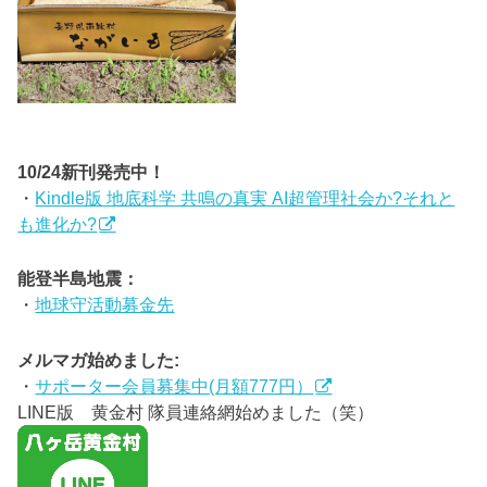
10/24新刊発売中！
・
Kindle版 地底科学 共鳴の真実 AI超管理社会か?それと
も進化か?
能登半島地震：
・
地球守活動募金先
メルマガ始めました:
・
サポーター会員募集中(月額777円）
LINE版 黄金村 隊員連絡網始めました（笑）