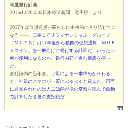
年度発行計画
2016/12/26 0:32日本経済新聞 電子版 より
2017年は仮想通貨が暮らしに本格的に入り込む年に
なる――。
三菱ＵＦＪフィナンシャル・グループ
（ＭＵＦＧ）は17年度から独自の仮想通貨「ＭＵＦ
Ｇコイン」を一般向けに発行する計画だ。いったい
何が便利になるのか。銀行内部で進む構想を探っ
た。
会社恒例の忘年会。
上司による一本締めが終わる
と、社員のスマホが一斉にぶるぶると震えた。画面
に通知されたのは人工知能が場の空気を読んで自動
で計算した各自の支払額だ
…
このニュースによると