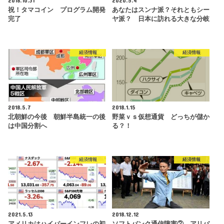
祝！タマコイン プログラム開発
あなたはスンナ派？それともシー
完了
ヤ派？ 日本に訪れる大きな分岐
経済情報
経済情報
2018.5.7
2018.1.15
北朝鮮の今後 朝鮮半島統一の後
野菜ｖｓ仮想通貨 どっちが儲か
は中国分割へ
る？！
経済情報
経済情報
2021.5.13
2018.12.12