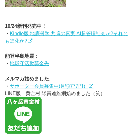
10/24新刊発売中！
・
Kindle版 地底科学 共鳴の真実 AI超管理社会か?それと
も進化か?
能登半島地震：
・
地球守活動募金先
メルマガ始めました:
・
サポーター会員募集中(月額777円）
LINE版 黄金村 隊員連絡網始めました（笑）