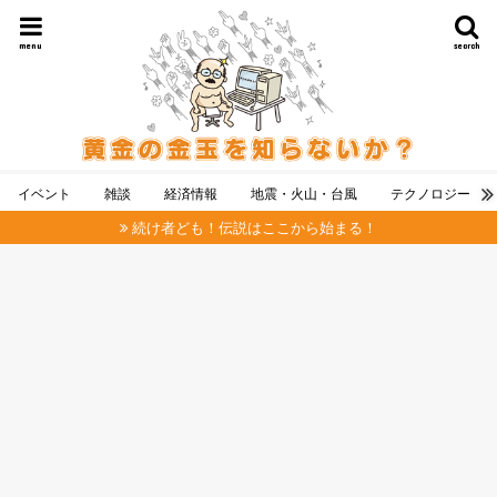
menu
search
イベント
雑談
経済情報
地震・火山・台風
テクノロジー
続け者ども！伝説はここから始まる！