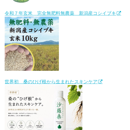
令和７年玄米 完全無肥料無農薬 新潟産コシイブキ
世界初 桑のひげ根から生まれたスキンケア