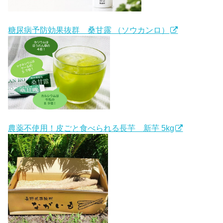
糖尿病予防効果抜群 桑甘露 （ソウカンロ）
農薬不使用！皮ごと食べられる長芋 新芋 5kg