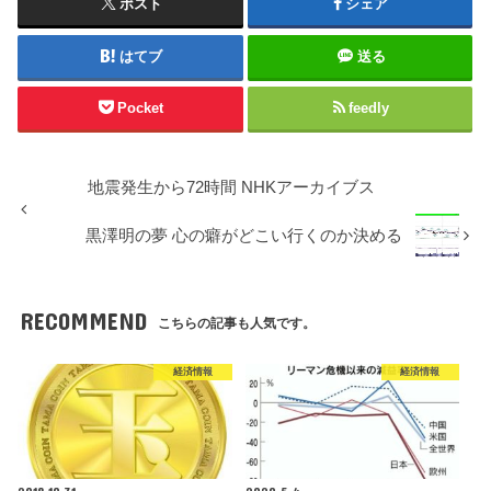
ポスト
シェア
はてブ
送る
Pocket
feedly
地震発生から72時間 NHKアーカイブス
黒澤明の夢 心の癖がどこい行くのか決める
RECOMMEND
こちらの記事も人気です。
経済情報
経済情報
2018.10.31
2020.5.4