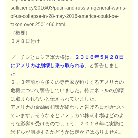
sufficiency/2016/03/putin-and-russian-general-warns-
of-us-collapse-in-28-may-2016-america-could-be-
taken-over-2501466.html
（概要）
３月８日付け
プーチンとロシア軍大将は、
２０１６年５月２８日
にアメリカは崩壊し乗っ取られる
、と警告しまし
た。
２，３年前から多くの専門家が迫りくるアメリカの
危機について警告していました。特に米ドルの崩壊
は避けられないと伝えられていました。
アメリカの金融緩和策が終わりと告げる日が近づい
ています。そうなるとアメリカの株式市場はどのよ
うな影響を受けるのでしょう。２０１６年に実際に
米ドルが崩壊するかどうかは定かではありません。