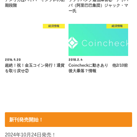
アメリカはハイパーインフレの初
ソフトバンク通信障害② アリバ
期段階
バ（阿里巴巴集団）ジャック・マ
ー氏
経済情報
経済情報
2016.9.20
2018.2.4
超絶！祝！金玉コイン発行！通貨
Coincheckに動きあり 他2/10前
を取り戻せ②
後大暴落？情報
新刊発売開始！
2024年10月24日発売！