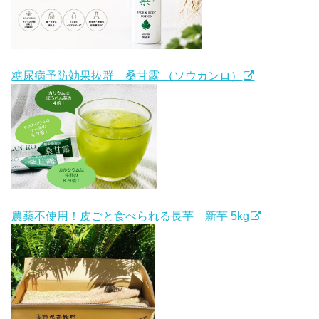
糖尿病予防効果抜群 桑甘露 （ソウカンロ）
農薬不使用！皮ごと食べられる長芋 新芋 5kg