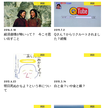
雑談
雑談
2016.2.18
2019.7.2
経済崩壊が怖いって？ 今こそ思
Qさん？からリクルートされまし
い出すこと
た？続報
雑談
雑談
2013.6.23
2015.3.14
明日死ぬかもよ？という本につい
白と金？いや金と銀？
て
雑談
雑談