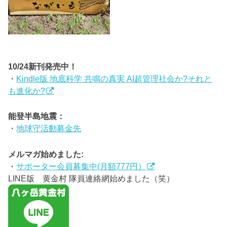
10/24新刊発売中！
・
Kindle版 地底科学 共鳴の真実 AI超管理社会か?それと
も進化か?
能登半島地震：
・
地球守活動募金先
メルマガ始めました:
・
サポーター会員募集中(月額777円）
LINE版 黄金村 隊員連絡網始めました（笑）