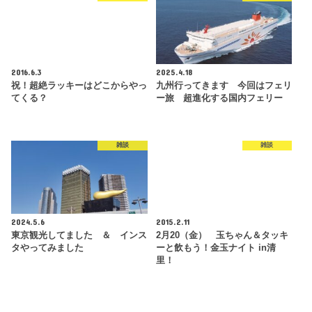
2016.6.3
2025.4.18
祝！超絶ラッキーはどこからやっ
九州行ってきます 今回はフェリ
てくる？
ー旅 超進化する国内フェリー
雑談
雑談
2024.5.6
2015.2.11
東京観光してました ＆ インス
2月20（金） 玉ちゃん＆タッキ
タやってみました
ーと飲もう！金玉ナイト in清
里！