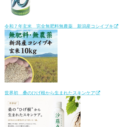
令和７年玄米 完全無肥料無農薬 新潟産コシイブキ
世界初 桑のひげ根から生まれたスキンケア