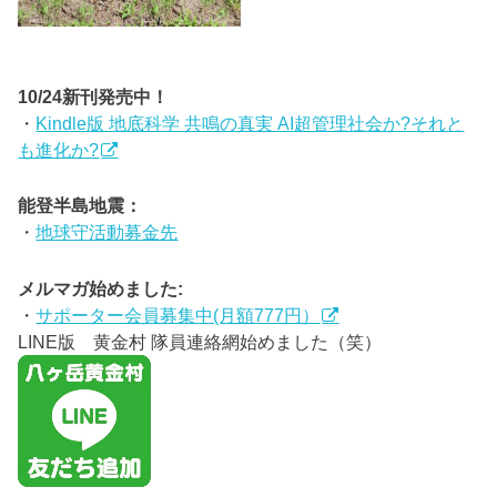
10/24新刊発売中！
・
Kindle版 地底科学 共鳴の真実 AI超管理社会か?それと
も進化か?
能登半島地震：
・
地球守活動募金先
メルマガ始めました:
・
サポーター会員募集中(月額777円）
LINE版 黄金村 隊員連絡網始めました（笑）