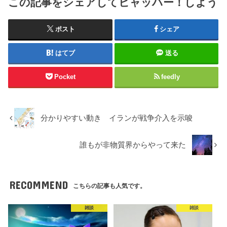
この記事をシェアしてヒャッハー！しよう
ポスト
シェア
はてブ
送る
Pocket
feedly
分かりやすい動き イランが戦争介入を示唆
誰もが非物質界からやって来た
RECOMMEND
こちらの記事も人気です。
雑談
雑談