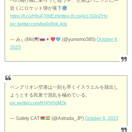
への飛行機に乗ろうと競う中、空港はパニックに―
近くにロケット弾が落下
https://t.co/HhuFX6tEzh
https://t.co/4cLjS0oZHv
pic.twitter.com/kp0xRdL4ds
— みぃ(Mii)
(@yumomo385)
October 9,
2023
ベングリオン空港は一刻も早くイスラエルを脱出し
ようとする民衆で混乱を極めている。
pic.twitter.com/tH45r0gM2k
— Safety CAT
(@Astrada_JP)
October 8, 2023