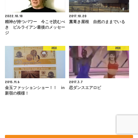
2022.10.18
2017.10.20
精神が持つパワー 今こそ読むべ
藁葺き屋根 自然のままでいる
き ビルライアン最後のメッセー
ジ
雑談
雑談
2015.11.6
2017.3.7
金玉ファッションショー！！ in
恋ダンスエアロビ
新宿の模様！