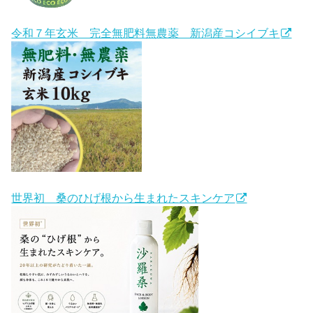
令和７年玄米 完全無肥料無農薬 新潟産コシイブキ
世界初 桑のひげ根から生まれたスキンケア