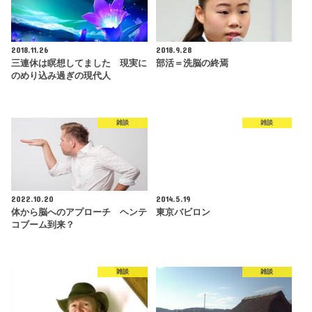
2018.11.26
2018.9.28
三連休は瞑想してました 現実に
部活＝洗脳の終焉
のめり込み過ぎの現代人
雑談
雑談
2022.10.20
2014.5.19
体から脳へのアプローチ ヘンテ
東京バビロン
コブーム到来？
雑談
雑談