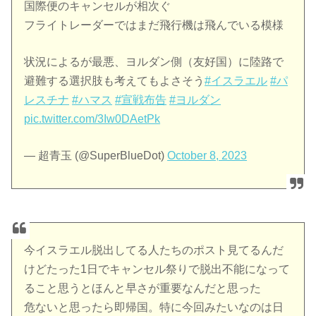
国際便のキャンセルが相次ぐ
フライトレーダーではまだ飛行機は飛んでいる模様
状況によるが最悪、ヨルダン側（友好国）に陸路で
避難する選択肢も考えてもよさそう
#イスラエル
#パ
レスチナ
#ハマス
#宣戦布告
#ヨルダン
pic.twitter.com/3Iw0DAetPk
— 超青玉 (@SuperBlueDot)
October 8, 2023
今イスラエル脱出してる人たちのポスト見てるんだ
けどたった1日でキャンセル祭りで脱出不能になって
ること思うとほんと早さが重要なんだと思った
危ないと思ったら即帰国。特に今回みたいなのは日