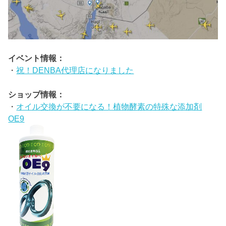
イベント情報：
・
祝！DENBA代理店になりました
ショップ情報：
・
オイル交換が不要になる！植物酵素の特殊な添加剤
OE9