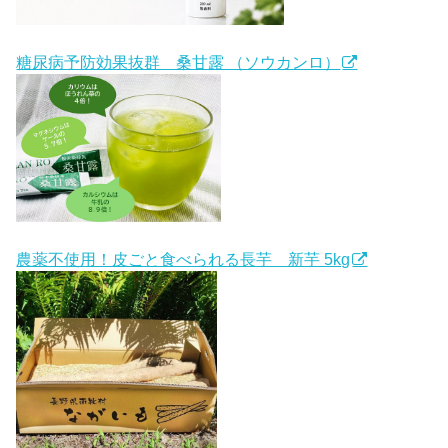
糖尿病予防効果抜群 桑甘露 （ソウカンロ）
農薬不使用！皮ごと食べられる長芋 新芋 5kg