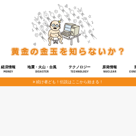
経済情報
地震・火山・台風
テクノロジー
原発情報
MONEY
DISASTER
TECHNOLOGY
NUCLEAR
CON
続け者ども！伝説はここから始まる！
報
健康
宇宙
奴ら
予知
洗脳