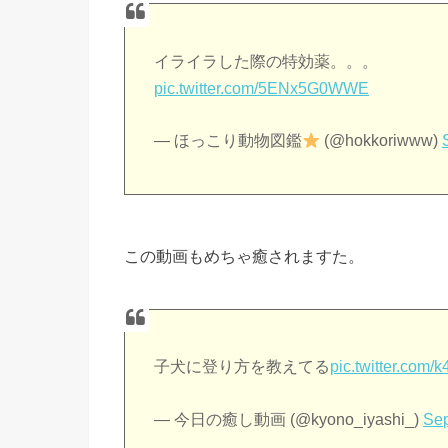
イライラした際の特効薬。。。
pic.twitter.com/5ENx5G0WWE
— ほっこり動物図鑑
(@hokkoriwww)
この動画もめちゃ癒されますた。
子犬に登り方を教えてる
pic.twitter.com
— 今日の癒し動画 (@kyono_iyashi_)
Sep