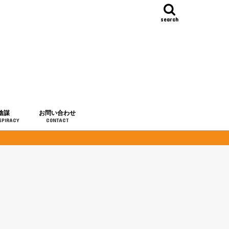
search
陰謀
お問い合わせ
SPIRACY
CONTACT
の歴史
・予言
メディア