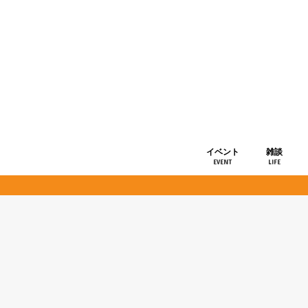
イベント
雑談
EVENT
LIFE
ショップ情
お知らせ