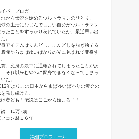
ハイパーブロガー。
これから伝説を始めるウルトラマンのひとり。
地球の生活になじんでしまい自分がウルトラマン
だったことをすっかり忘れていたが、最近思い出
した。
変身アイテムはふんどし。ふんどしを脱ぎ捨てる
と股間からまばゆいばかりの光に包まれて変身す
る。
以前、変身の最中に通報されてしまったことがあ
り、それ以来むやみに変身できなくなってしまっ
ていた。
2012年よりこの日本からまばゆいばかりの黄金の
光を発し続ける。
続け者ども！伝説はここから始まる！！
年齢 10万?歳
パソコン暦１６年
詳細プロフィール