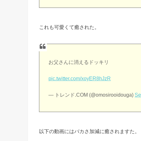
これも可愛くて癒された。
お父さんに消えるドッキリ
pic.twitter.com/xoyER8hJzR
— トレンド.COM (@omosirooidouga)
Se
以下の動画にはバカさ加減に癒されますた。