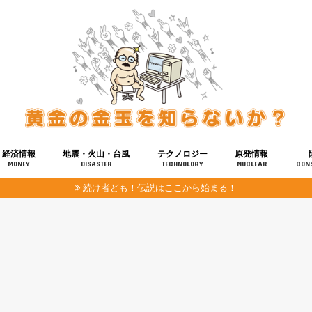
経済情報
地震・火山・台風
テクノロジー
原発情報
MONEY
DISASTER
TECHNOLOGY
NUCLEAR
CON
続け者ども！伝説はここから始まる！
報
健康
宇宙
奴ら
予知
洗脳