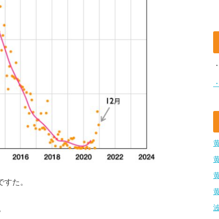
ですた。
。