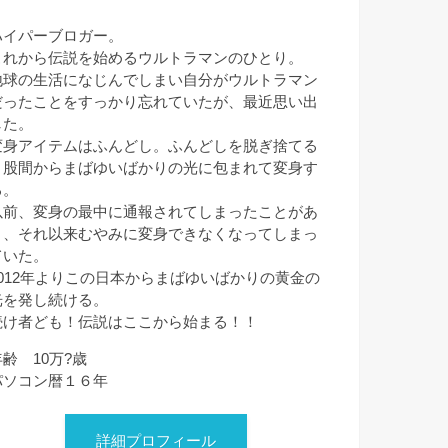
ハイパーブロガー。
これから伝説を始めるウルトラマンのひとり。
地球の生活になじんでしまい自分がウルトラマン
だったことをすっかり忘れていたが、最近思い出
した。
変身アイテムはふんどし。ふんどしを脱ぎ捨てる
と股間からまばゆいばかりの光に包まれて変身す
る。
以前、変身の最中に通報されてしまったことがあ
り、それ以来むやみに変身できなくなってしまっ
ていた。
2012年よりこの日本からまばゆいばかりの黄金の
光を発し続ける。
続け者ども！伝説はここから始まる！！
年齢 10万?歳
パソコン暦１６年
詳細プロフィール