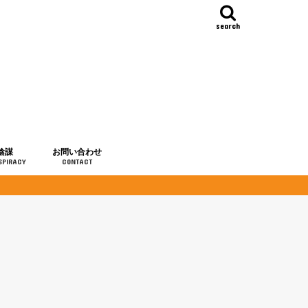
search
陰謀
お問い合わせ
SPIRACY
CONTACT
の歴史
・予言
メディア