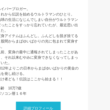
ハイパーブロガー。
これから伝説を始めるウルトラマンのひとり。
地球の生活になじんでしまい自分がウルトラマン
だったことをすっかり忘れていたが、最近思い出
した。
変身アイテムはふんどし。ふんどしを脱ぎ捨てる
と股間からまばゆいばかりの光に包まれて変身す
る。
以前、変身の最中に通報されてしまったことがあ
り、それ以来むやみに変身できなくなってしまっ
ていた。
2012年よりこの日本からまばゆいばかりの黄金の
光を発し続ける。
続け者ども！伝説はここから始まる！！
年齢 10万?歳
パソコン暦１６年
詳細プロフィール