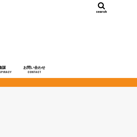
search
陰謀
お問い合わせ
SPIRACY
CONTACT
の歴史
・予言
メディア