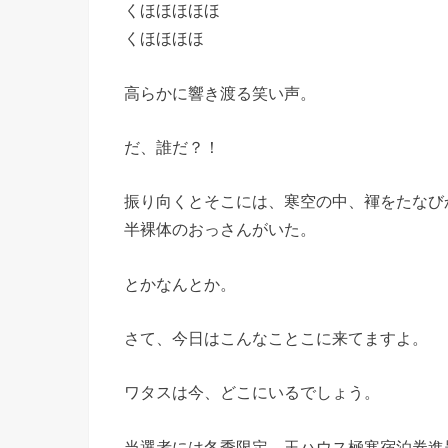
くほほほほほ
くほほほほ
高らかに響き渡る笑い声。
だ、誰だ？！
振り向くとそこには、寒空の中、褌をたなび
半裸体のおっさんがいた。
とかなんとか。
さて、今日はこんなことこに来てますよ。
ワタスは今、どこにいるでしょう。
当選者には冬季限定、玉ハウス極寒宿泊券進