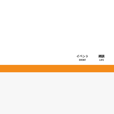
イベント
雑談
EVENT
LIFE
ショップ情
お知らせ