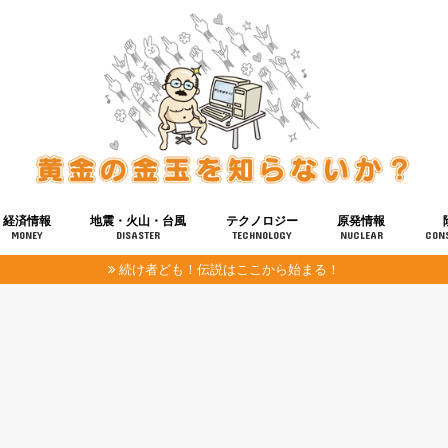
経済情報
地震・火山・台風
テクノロジー
原発情報
MONEY
DISASTER
TECHNOLOGY
NUCLEAR
CON
続け者ども！伝説はここから始まる！
報
健康
宇宙
奴ら
予知
洗脳