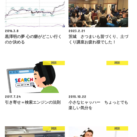
2016.3.8
2023.2.21
黒澤明の夢 心の癖がどこい行く
茨城 さつまいも苗づくり、土づ
のか決める
くり講座お疲れ様でした！
雑談
雑談
2017.7.24
2015.10.22
引き寄せ＝検索エンジンの法則
小さなヒャッハー ちょっとでも
楽しい気分を
雑談
雑談