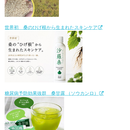
世界初 桑のひげ根から生まれたスキンケア
糖尿病予防効果抜群 桑甘露 （ソウカンロ）