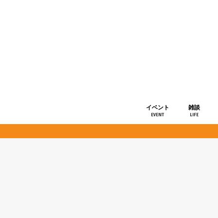
イベント
雑談
EVENT
LIFE
ショップ情
お知らせ