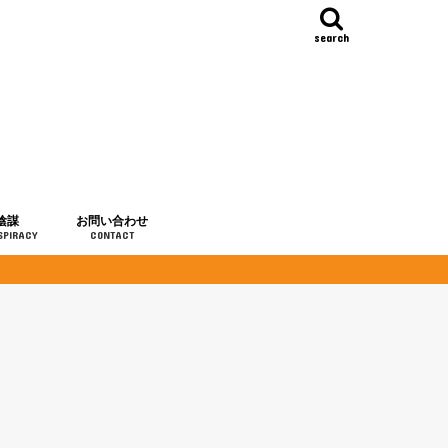
search
陰謀
お問い合わせ
SPIRACY
CONTACT
の歴史
・予言
メディア