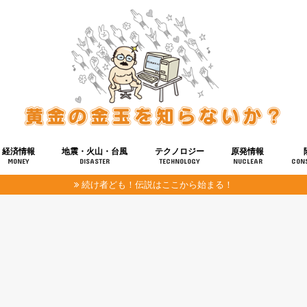
経済情報
地震・火山・台風
テクノロジー
原発情報
MONEY
DISASTER
TECHNOLOGY
NUCLEAR
CON
続け者ども！伝説はここから始まる！
報
健康
宇宙
奴ら
予知
洗脳