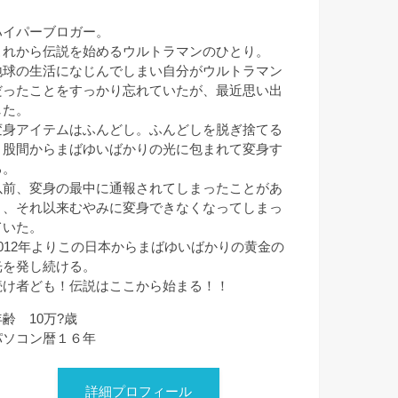
ハイパーブロガー。
これから伝説を始めるウルトラマンのひとり。
地球の生活になじんでしまい自分がウルトラマン
だったことをすっかり忘れていたが、最近思い出
した。
変身アイテムはふんどし。ふんどしを脱ぎ捨てる
と股間からまばゆいばかりの光に包まれて変身す
る。
以前、変身の最中に通報されてしまったことがあ
り、それ以来むやみに変身できなくなってしまっ
ていた。
2012年よりこの日本からまばゆいばかりの黄金の
光を発し続ける。
続け者ども！伝説はここから始まる！！
年齢 10万?歳
パソコン暦１６年
詳細プロフィール