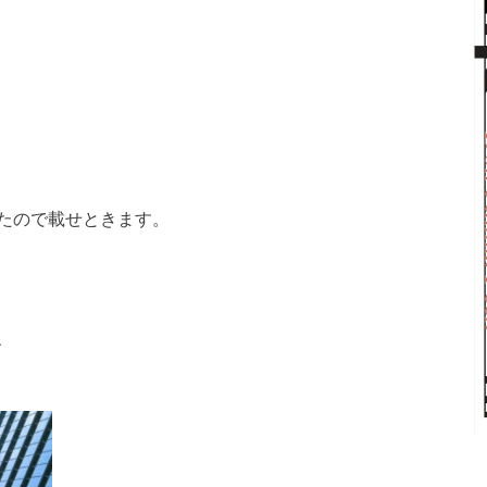
たので載せときます。
、