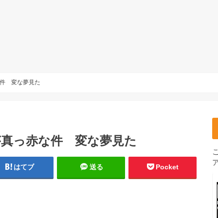
な件 変な夢見た
が真っ赤な件 変な夢見た
はてブ
送る
Pocket