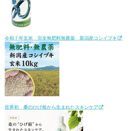
令和７年玄米 完全無肥料無農薬 新潟産コシイブキ
世界初 桑のひげ根から生まれたスキンケア