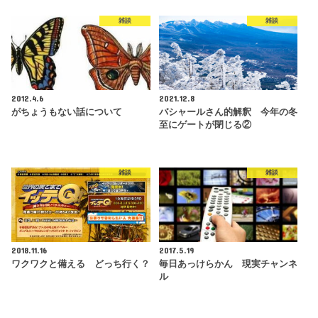
雑談
雑談
2012.4.6
2021.12.8
がちょうもない話について
バシャールさん的解釈 今年の冬
至にゲートが閉じる②
雑談
雑談
2018.11.16
2017.5.19
ワクワクと備える どっち行く？
毎日あっけらかん 現実チャンネ
ル