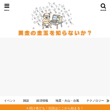
menu
search
イベント
雑談
経済情報
地震・火山・台風
テクノロジー
続け者ども！伝説はここから始まる！