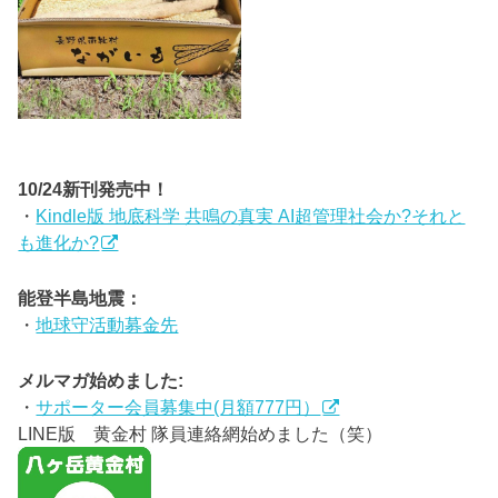
10/24新刊発売中！
・
Kindle版 地底科学 共鳴の真実 AI超管理社会か?それと
も進化か?
能登半島地震：
・
地球守活動募金先
メルマガ始めました:
・
サポーター会員募集中(月額777円）
LINE版 黄金村 隊員連絡網始めました（笑）