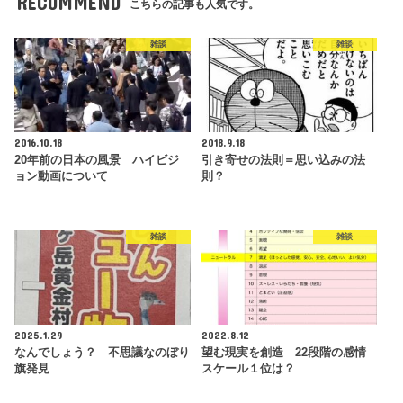
RECOMMEND
こちらの記事も人気です。
雑談
雑談
2016.10.18
2018.9.18
20年前の日本の風景 ハイビジ
引き寄せの法則＝思い込みの法
ョン動画について
則？
雑談
雑談
2025.1.29
2022.8.12
なんでしょう？ 不思議なのぼり
望む現実を創造 22段階の感情
旗発見
スケール１位は？