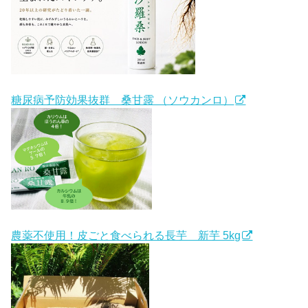
糖尿病予防効果抜群 桑甘露 （ソウカンロ）
農薬不使用！皮ごと食べられる長芋 新芋 5kg