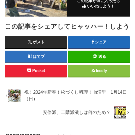
この記事が気に入ったら
いいねしよう！
この記事をシェアしてヒャッハー！しよう
ポスト
シェア
はてブ
送る
Pocket
feedly
祝！2024年新春！松づくし料理！ in清里 1月14日
（日）
安倍派、二階派潰しは何のため？