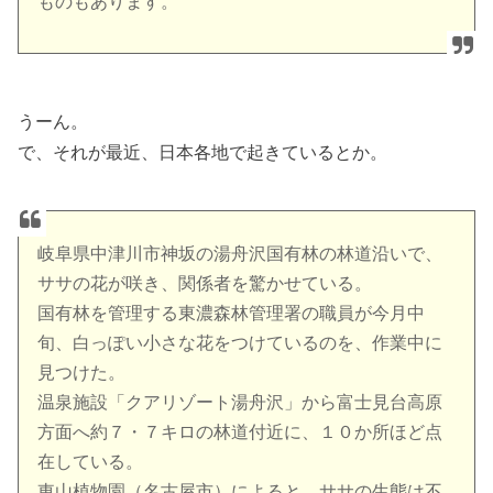
ものもあります。
うーん。
で、それが最近、日本各地で起きているとか。
岐阜県中津川市神坂の湯舟沢国有林の林道沿いで、
ササの花が咲き、関係者を驚かせている。
国有林を管理する東濃森林管理署の職員が今月中
旬、白っぽい小さな花をつけているのを、作業中に
見つけた。
温泉施設「クアリゾート湯舟沢」から富士見台高原
方面へ約７・７キロの林道付近に、１０か所ほど点
在している。
東山植物園（名古屋市）によると、ササの生態は不