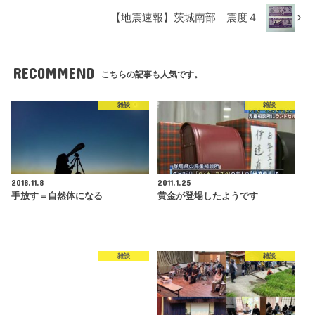
【地震速報】茨城南部 震度４
RECOMMEND
こちらの記事も人気です。
雑談
雑談
2018.11.8
2011.1.25
手放す＝自然体になる
黄金が登場したようです
雑談
雑談