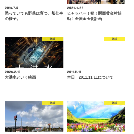
2016.7.5
2024.4.22
黙っていても野菜は育つ。畑仕事
ヒャッハー！祝！関西黄金村始
の様子。
動！全国金玉化計画
雑談
雑談
2026.2.12
2011.11.11
大洪水という映画
本日 2011.11.11について
雑談
雑談