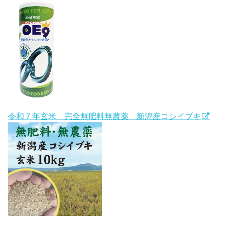
令和７年玄米 完全無肥料無農薬 新潟産コシイブキ