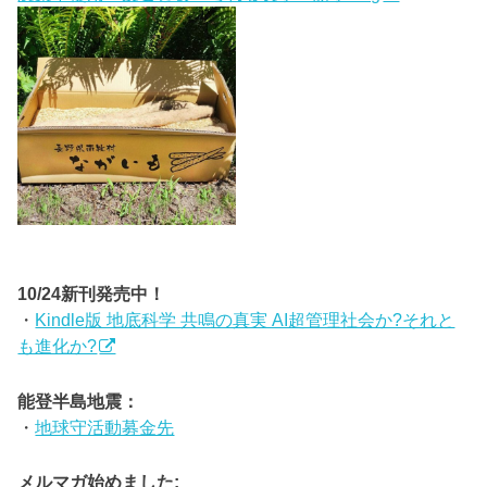
10/24新刊発売中！
・
Kindle版 地底科学 共鳴の真実 AI超管理社会か?それと
も進化か?
能登半島地震：
・
地球守活動募金先
メルマガ始めました: