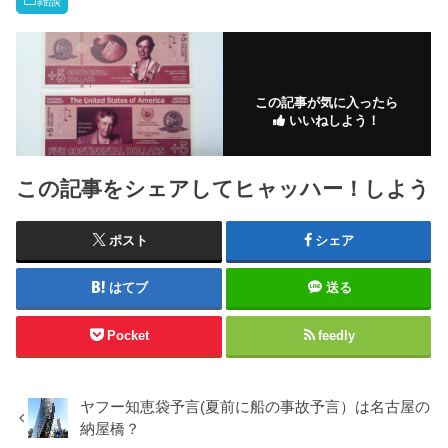
雑談
この記事が気に入ったら
いいねしよう！
この記事をシェアしてヒャッハー！しよう
ポスト
シェア
はてブ
送る
Pocket
feedly
ヤフー知恵袋予言(夏前に船の事故予言）は名古屋の
納屋橋？