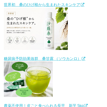
世界初 桑のひげ根から生まれたスキンケア
糖尿病予防効果抜群 桑甘露 （ソウカンロ）
農薬不使用！皮ごと食べられる長芋 新芋 5kg