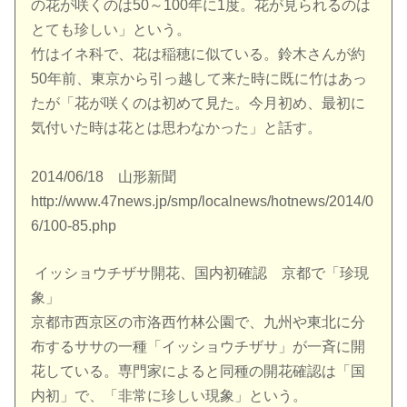
の花が咲くのは50～100年に1度。花が見られるのは
とても珍しい」という。
竹はイネ科で、花は稲穂に似ている。鈴木さんが約
50年前、東京から引っ越して来た時に既に竹はあっ
たが「花が咲くのは初めて見た。今月初め、最初に
気付いた時は花とは思わなかった」と話す。
2014/06/18 山形新聞
http://www.47news.jp/smp/localnews/hotnews/2014/0
6/100-85.php
イッショウチザサ開花、国内初確認 京都で「珍現
象」
京都市西京区の市洛西竹林公園で、九州や東北に分
布するササの一種「イッショウチザサ」が一斉に開
花している。専門家によると同種の開花確認は「国
内初」で、「非常に珍しい現象」という。