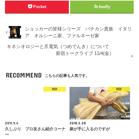
Pocket
feedly
ショッカーの皆様シリーズ バチカン貴族 イタリ
ア オルシーニ家、ファルネーゼ家
キネシオロジーと爪電気（つめでんき）について
新宿トークライブ 11/4(金）
RECOMMEND
こちらの記事も人気です。
雑談
雑談
2011.9.4
2018.2.28
久しぶり ブロ友さん紹介コーナ
麻が手に入るのですが
ー