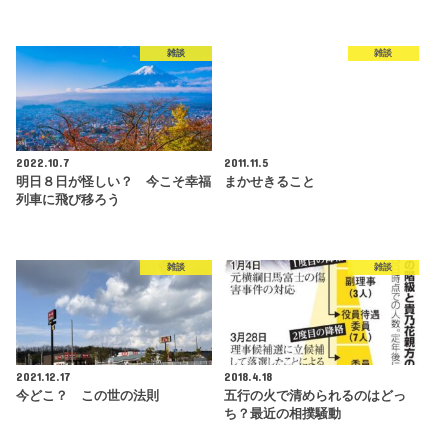
雑談
雑談
2022.10.7
2011.11.5
明日８日が怪しい？ 今こそ幸福
まかせきること
列車に飛び移ろう
雑談
雑談
2021.12.17
2018.4.18
今どこ？ この世の法則
五行の火で清められるのはどっ
ち？最近の相撲騒動