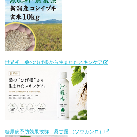
世界初 桑のひげ根から生まれたスキンケア
糖尿病予防効果抜群 桑甘露 （ソウカンロ）