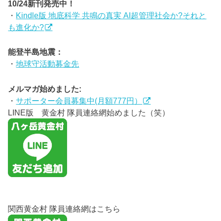
10/24新刊発売中！
・
Kindle版 地底科学 共鳴の真実 AI超管理社会か?それと
も進化か?
能登半島地震：
・
地球守活動募金先
メルマガ始めました:
・
サポーター会員募集中(月額777円）
LINE版 黄金村 隊員連絡網始めました（笑）
関西黄金村 隊員連絡網はこちら