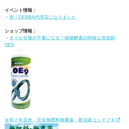
イベント情報：
・
祝！DENBA代理店になりました
ショップ情報：
・
オイル交換が不要になる！植物酵素の特殊な添加剤
OE9
令和７年玄米 完全無肥料無農薬 新潟産コシイブキ