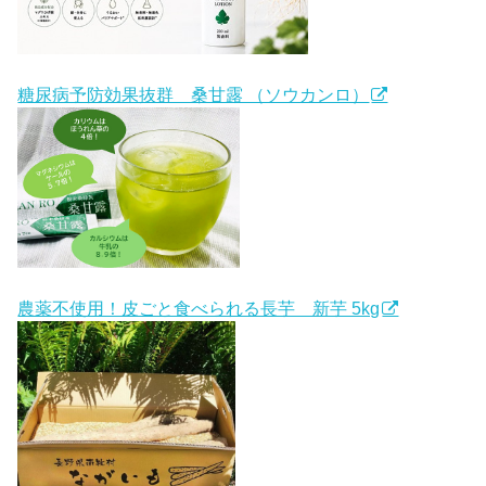
糖尿病予防効果抜群 桑甘露 （ソウカンロ）
農薬不使用！皮ごと食べられる長芋 新芋 5kg