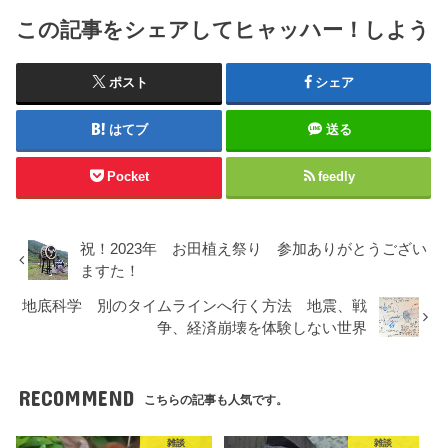
この記事をシェアしてヒャッハー！しよう
ポスト
シェア
はてブ
送る
Pocket
feedly
祝！2023年 お田植え祭り 参加ありがとうござい
ますた！
地底科学 別のタイムラインへ行く方法 地震、戦
争、経済崩壊を体験しない世界
RECOMMEND
こちらの記事も人気です。
雑談
雑談