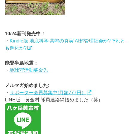
10/24新刊発売中！
・
Kindle版 地底科学 共鳴の真実 AI超管理社会か?それと
も進化か?
能登半島地震：
・
地球守活動募金先
メルマガ始めました:
・
サポーター会員募集中(月額777円）
LINE版 黄金村 隊員連絡網始めました（笑）