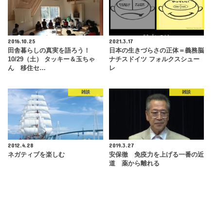
2016.10.25
2021.3.17
田舎暮らしの真実を語ろう！
日本の生きづらさの正体＝義務脳
10/29（土） タッキー＆玉ちゃ
ナチスドイツ フォルクスシュー
ん 移住セ…
レ
雑談
雑談
2012.4.28
2019.3.27
ネガティブを楽しむ
安保徹 免疫力を上げる一番の近
道 薬から離れる