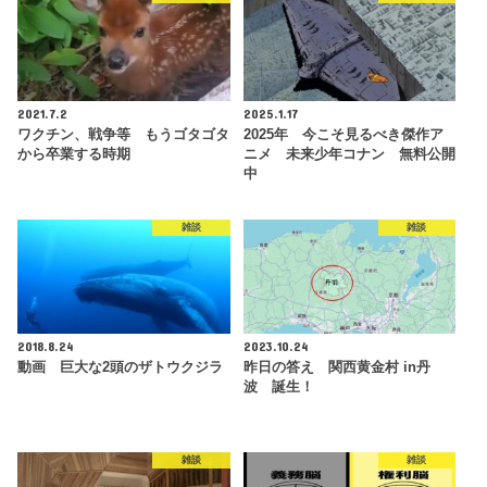
2021.7.2
2025.1.17
ワクチン、戦争等 もうゴタゴタ
2025年 今こそ見るべき傑作ア
から卒業する時期
ニメ 未来少年コナン 無料公開
中
雑談
雑談
2018.8.24
2023.10.24
動画 巨大な2頭のザトウクジラ
昨日の答え 関西黄金村 in丹
波 誕生！
雑談
雑談