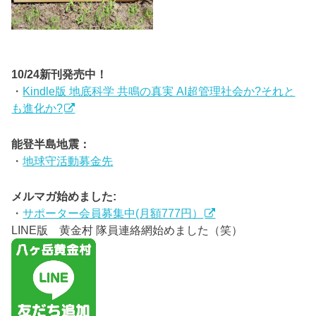
10/24新刊発売中！
・
Kindle版 地底科学 共鳴の真実 AI超管理社会か?それと
も進化か?
能登半島地震：
・
地球守活動募金先
メルマガ始めました:
・
サポーター会員募集中(月額777円）
LINE版 黄金村 隊員連絡網始めました（笑）