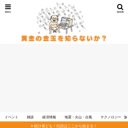
menu
search
イベント
雑談
経済情報
地震・火山・台風
テクノロジー
続け者ども！伝説はここから始まる！