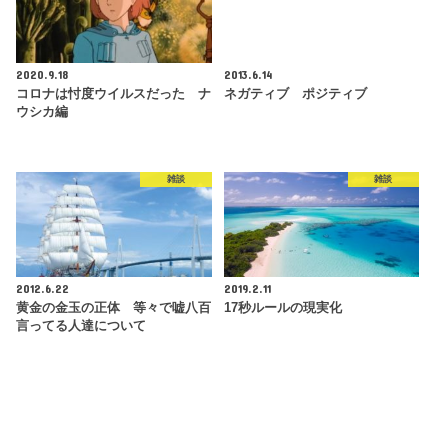
2020.9.18
2013.6.14
コロナは忖度ウイルスだった ナ
ネガティブ ポジティブ
ウシカ編
雑談
雑談
2012.6.22
2019.2.11
黄金の金玉の正体 等々で嘘八百
17秒ルールの現実化
言ってる人達について