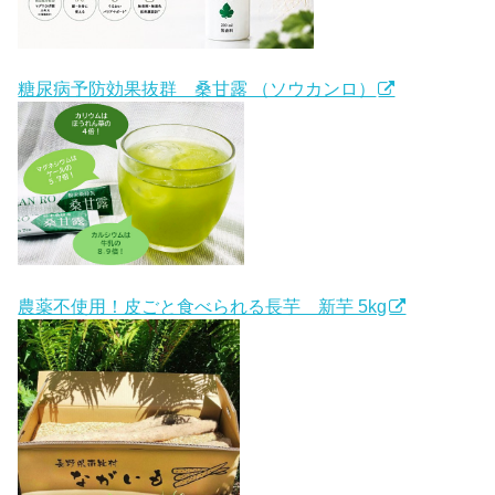
糖尿病予防効果抜群 桑甘露 （ソウカンロ）
農薬不使用！皮ごと食べられる長芋 新芋 5kg