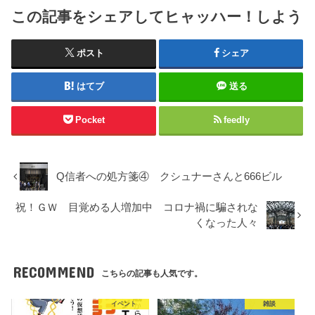
この記事をシェアしてヒャッハー！しよう
ポスト
シェア
はてブ
送る
Pocket
feedly
Q信者への処方箋④ クシュナーさんと666ビル
祝！ＧＷ 目覚める人増加中 コロナ禍に騙されな
くなった人々
RECOMMEND
こちらの記事も人気です。
イベント
雑談