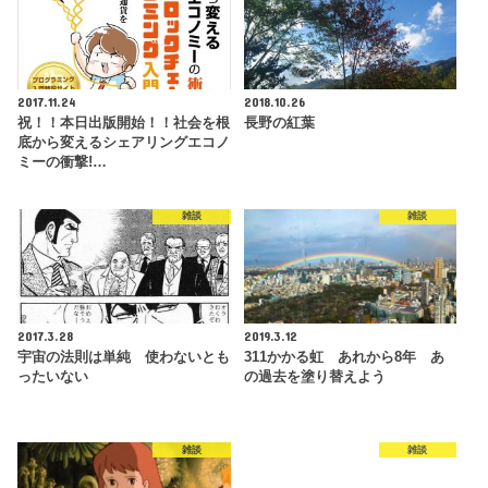
2017.11.24
2018.10.26
祝！！本日出版開始！！社会を根
長野の紅葉
底から変えるシェアリングエコノ
ミーの衝撃!…
雑談
雑談
2017.3.28
2019.3.12
宇宙の法則は単純 使わないとも
311かかる虹 あれから8年 あ
ったいない
の過去を塗り替えよう
雑談
雑談