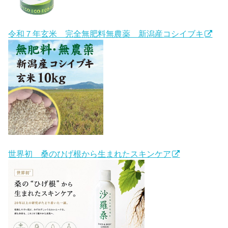
令和７年玄米 完全無肥料無農薬 新潟産コシイブキ
世界初 桑のひげ根から生まれたスキンケア