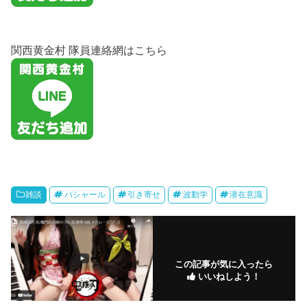
関西黄金村 隊員連絡網はこちら
雑談
バシャール
引き寄せ
波動学
潜在意識
この記事が気に入ったら
いいねしよう！