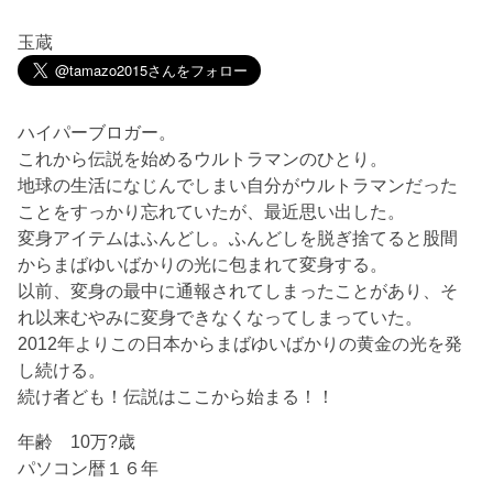
玉蔵
ハイパーブロガー。
これから伝説を始めるウルトラマンのひとり。
地球の生活になじんでしまい自分がウルトラマンだった
ことをすっかり忘れていたが、最近思い出した。
変身アイテムはふんどし。ふんどしを脱ぎ捨てると股間
からまばゆいばかりの光に包まれて変身する。
以前、変身の最中に通報されてしまったことがあり、そ
れ以来むやみに変身できなくなってしまっていた。
2012年よりこの日本からまばゆいばかりの黄金の光を発
し続ける。
続け者ども！伝説はここから始まる！！
年齢 10万?歳
パソコン暦１６年