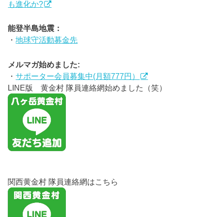
も進化か?
能登半島地震：
・
地球守活動募金先
メルマガ始めました:
・
サポーター会員募集中(月額777円）
LINE版 黄金村 隊員連絡網始めました（笑）
関西黄金村 隊員連絡網はこちら