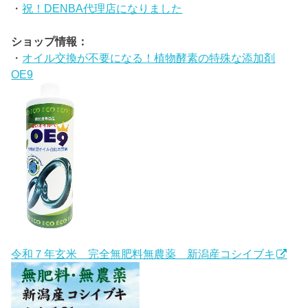
・
祝！DENBA代理店になりました
ショップ情報：
・
オイル交換が不要になる！植物酵素の特殊な添加剤
OE9
令和７年玄米 完全無肥料無農薬 新潟産コシイブキ