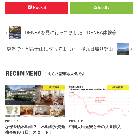
Pocket
feedly
DENBAを見に行ってました DENBA体験会
突然ですが富士山に登ってました 弾丸日帰り登山
RECOMMEND
こちらの記事も人気です。
経済情報
経済情報
2019.8.9
2019.6.11
なぜ今頃不動産？ 不動産投資勉
中国人民元安と金の大量購入
強会8/18（日）スタート！