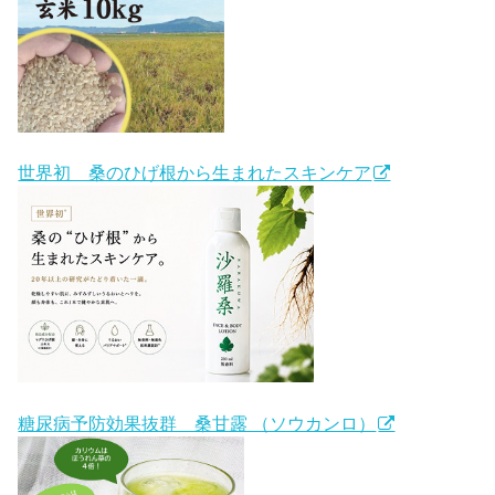
世界初 桑のひげ根から生まれたスキンケア
糖尿病予防効果抜群 桑甘露 （ソウカンロ）