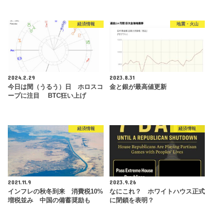
経済情報
地震・火山
2024.2.29
2023.8.31
今日は閏（うるう）日 ホロスコ
金と銀が最高値更新
ープに注目 BTC狂い上げ
経済情報
経済情報
2021.11.9
2023.9.26
インフレの秋冬到来 消費税10%
なにこれ？ ホワイトハウス正式
増税並み 中国の備蓄奨励も
に閉鎖を表明？