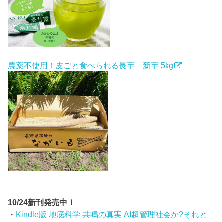
農薬不使用！皮ごと食べられる長芋 新芋 5kg
10/24新刊発売中！
・
Kindle版 地底科学 共鳴の真実 AI超管理社会か?それと