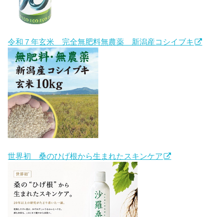
令和７年玄米 完全無肥料無農薬 新潟産コシイブキ
世界初 桑のひげ根から生まれたスキンケア