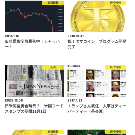
経済情報
経済情報
2018.1.16
2018.10.31
仮想通貨全般暴落中！ヒャッハ
祝！タマコイン プログラム開発
ー！
完了
会員
経済情報
2025.10.30
2017.1.23
日米同盟黄金時代？ 米国フード
トランプさん就任 人事はティー
スタンプの期限11月1日
パーティー（茶会派）
経済情報
経済情報