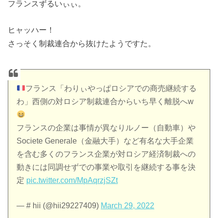
フランスずるいぃぃ。
ヒャッハー！
さっそく制裁連合から抜けたようですた。
フランス「わりぃやっぱロシアでの商売継続する
わ」西側の対ロシア制裁連合からいち早く離脱へw
フランスの企業は事情が異なりルノー（自動車）や
Societe Generale（金融大手）など有名な大手企業
を含む多くのフランス企業が対ロシア経済制裁への
動きには同調せずでの事業や取引を継続する事を決
定
pic.twitter.com/MpAqrzjSZt
— # hii (@hii29227409)
March 29, 2022