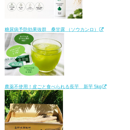
糖尿病予防効果抜群 桑甘露 （ソウカンロ）
農薬不使用！皮ごと食べられる長芋 新芋 5kg