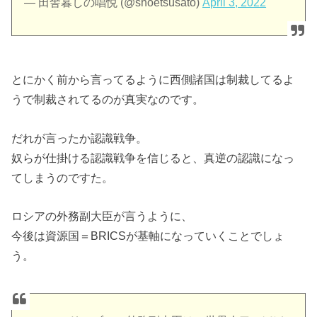
— 田舎暮しの唱悦 (@shoetsusato)
April 3, 2022
とにかく前から言ってるように西側諸国は制裁してるよ
うで制裁されてるのが真実なのです。
だれが言ったか認識戦争。
奴らが仕掛ける認識戦争を信じると、真逆の認識になっ
てしまうのですた。
ロシアの外務副大臣が言うように、
今後は資源国＝BRICSが基軸になっていくことでしょ
う。