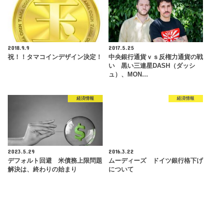
2018.9.9
2017.5.25
祝！！タマコインデザイン決定！
中央銀行通貨ｖｓ反権力通貨の戦
い 黒い三連星DASH（ダッシ
ュ）、MON…
経済情報
経済情報
2023.5.29
2016.3.22
デフォルト回避 米債務上限問題
ムーディーズ ドイツ銀行格下げ
解決は、終わりの始まり
について