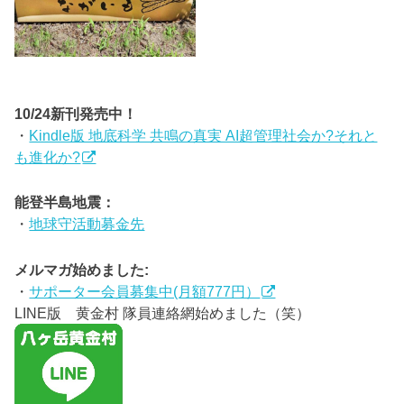
10/24新刊発売中！
・
Kindle版 地底科学 共鳴の真実 AI超管理社会か?それと
も進化か?
能登半島地震：
・
地球守活動募金先
メルマガ始めました:
・
サポーター会員募集中(月額777円）
LINE版 黄金村 隊員連絡網始めました（笑）