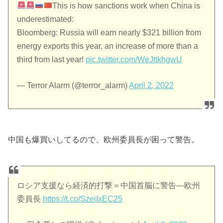
This is how sanctions work when China is
underestimated:
Bloomberg: Russia will earn nearly $321 billion from
energy exports this year, an increase of more than a
third from last year!
pic.twitter.com/WeJttkhgwU
— Terror Alarm (@terror_alarm)
April 2, 2022
中国も爆買いしてるので、欧州委員長が困って警告。
ロシア支援なら経済的打撃＝中国首脳に警告―欧州
委員長
https://t.co/SzeiIxEC25