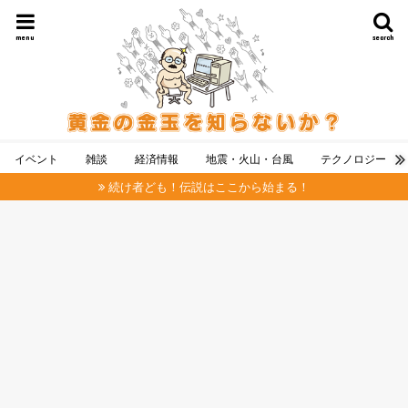
menu
search
イベント
雑談
経済情報
地震・火山・台風
テクノロジー
続け者ども！伝説はここから始まる！