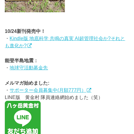
10/24新刊発売中！
・
Kindle版 地底科学 共鳴の真実 AI超管理社会か?それと
も進化か?
能登半島地震：
・
地球守活動募金先
メルマガ始めました:
・
サポーター会員募集中(月額777円）
LINE版 黄金村 隊員連絡網始めました（笑）