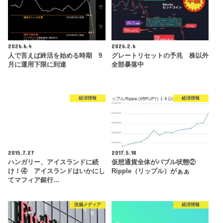
2026.6.4
2026.2.6
人で言えば終活を始める時期 9
グレートリセットの予兆 株以外
月に運用下限に到達
全部暴落中
経済情報
経済情報
2015.7.27
2017.5.18
ハンガリー、アイスランドに続
仮想通貨全体がバブル状態②
け！④ アイスランドはいかにし
Ripple（リップル）がぁぁ
てマフィア銀行…
洗脳メディア
経済情報