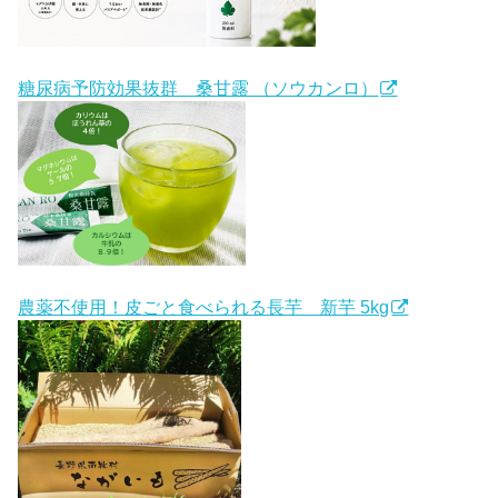
糖尿病予防効果抜群 桑甘露 （ソウカンロ）
農薬不使用！皮ごと食べられる長芋 新芋 5kg