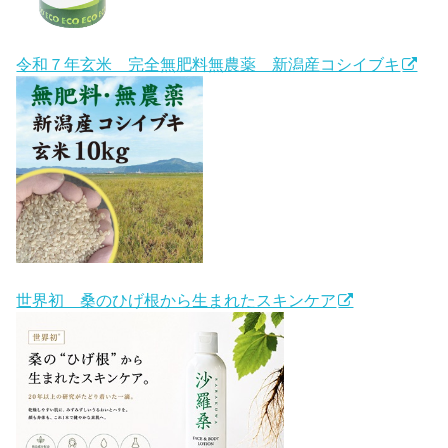
令和７年玄米 完全無肥料無農薬 新潟産コシイブキ
世界初 桑のひげ根から生まれたスキンケア