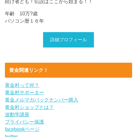
続け者ども！伝説はここから始まる！！
年齢 10万?歳
パソコン暦１６年
詳細プロフィール
黄金関連リンク！
黄金村って何？
黄金村サポーター
黄金メルマガバックナンバー購入
黄金村ショップとは？
波動学講座
プライバシー保護
facebookページ
twitter