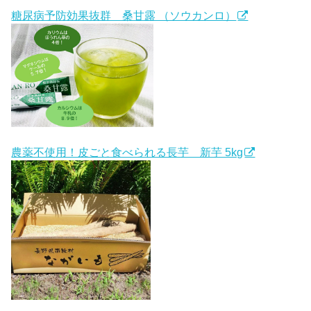
糖尿病予防効果抜群 桑甘露 （ソウカンロ）
農薬不使用！皮ごと食べられる長芋 新芋 5kg