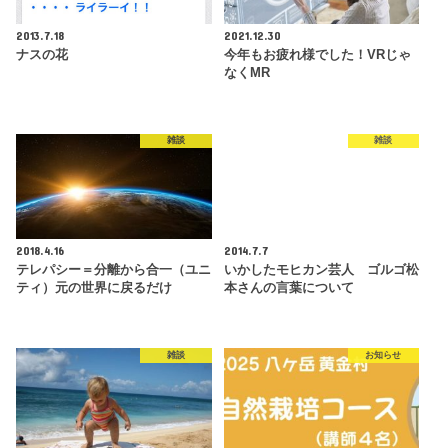
2013.7.18
2021.12.30
ナスの花
今年もお疲れ様でした！VRじゃ
なくMR
雑談
雑談
2018.4.16
2014.7.7
テレパシー＝分離から合一（ユニ
いかしたモヒカン芸人 ゴルゴ松
ティ）元の世界に戻るだけ
本さんの言葉について
雑談
お知らせ