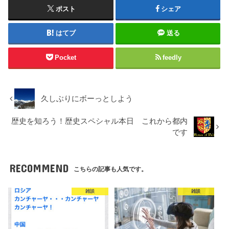
ポスト
シェア
はてブ
送る
Pocket
feedly
久しぶりにボーっとしよう
歴史を知ろう！歴史スペシャル本日 これから都内
です
RECOMMEND
こちらの記事も人気です。
雑談
雑談