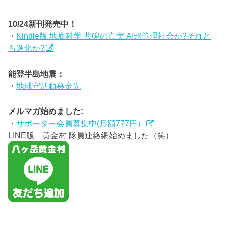
10/24新刊発売中！
・
Kindle版 地底科学 共鳴の真実 AI超管理社会か?それと
も進化か?
能登半島地震：
・
地球守活動募金先
メルマガ始めました:
・
サポーター会員募集中(月額777円）
LINE版 黄金村 隊員連絡網始めました（笑）