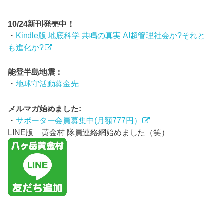
10/24新刊発売中！
・
Kindle版 地底科学 共鳴の真実 AI超管理社会か?それと
も進化か?
能登半島地震：
・
地球守活動募金先
メルマガ始めました:
・
サポーター会員募集中(月額777円）
LINE版 黄金村 隊員連絡網始めました（笑）