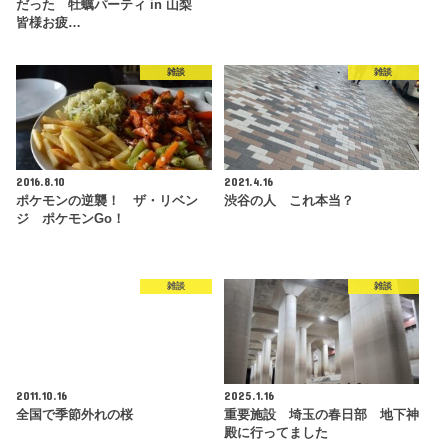
だった 牡蠣パーティ in 山梨
皆様お疲…
雑談
雑談
2016.8.10
2021.4.16
ポケモンの逆襲！ ザ・リベン
渋谷の人 これ本当？
ジ ポケモンGo！
雑談
雑談
2011.10.16
2025.1.16
全国で季節外れの桜
重要施設 埼玉の春日部 地下神
殿に行ってました