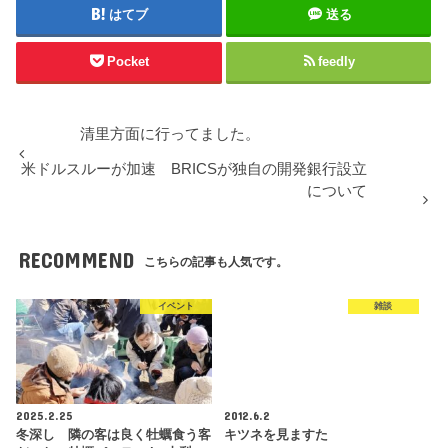
はてブ
送る
Pocket
feedly
清里方面に行ってました。
米ドルスルーが加速 BRICSが独自の開発銀行設立
について
RECOMMEND
こちらの記事も人気です。
イベント
雑談
2025.2.25
2012.6.2
冬深し 隣の客は良く牡蠣食う客
キツネを見ますた