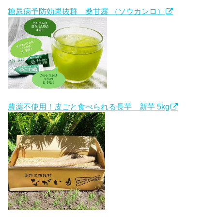
糖尿病予防効果抜群 桑甘露 （ソウカンロ）
農薬不使用！皮ごと食べられる長芋 新芋 5kg