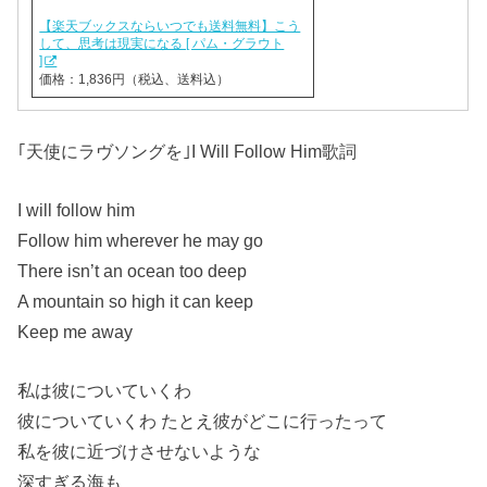
【楽天ブックスならいつでも送料無料】こう
して、思考は現実になる [ パム・グラウト
]
価格：1,836円（税込、送料込）
｢天使にラヴソングを｣I Will Follow Him歌詞
I will follow him
Follow him wherever he may go
There isn’t an ocean too deep
A mountain so high it can keep
Keep me away
私は彼についていくわ
彼についていくわ たとえ彼がどこに行ったって
私を彼に近づけさせないような
深すぎる海も