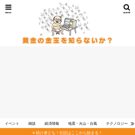
menu
search
イベント
雑談
経済情報
地震・火山・台風
テクノロジー
続け者ども！伝説はここから始まる！