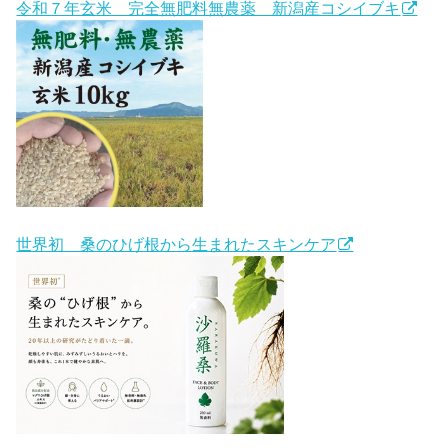
令和７年玄米 完全無肥料無農薬 新潟産コシイブキ
世界初 桑のひげ根から生まれたスキンケア