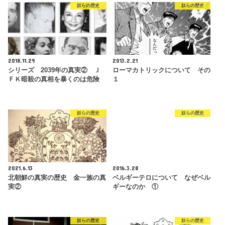
奴らの歴史
奴らの歴史
2018.11.29
2013.2.21
シリーズ 2039年の真実② Ｊ
ローマカトリックについて その
ＦＫ暗殺の真相を暴くのは危険
１
奴らの歴史
奴らの歴史
2021.6.13
2016.3.28
北朝鮮の真実の歴史 金一族の真
ベルギーテロについて なぜベル
実②
ギーなのか ①
奴らの歴史
奴らの歴史