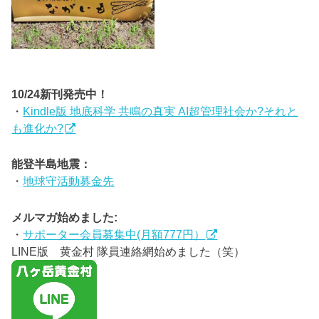
10/24新刊発売中！
・
Kindle版 地底科学 共鳴の真実 AI超管理社会か?それと
も進化か?
能登半島地震：
・
地球守活動募金先
メルマガ始めました:
・
サポーター会員募集中(月額777円）
LINE版 黄金村 隊員連絡網始めました（笑）