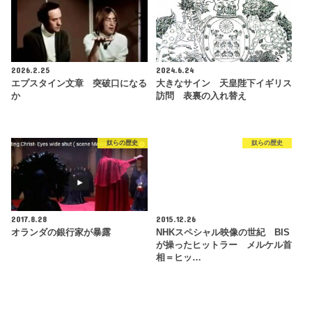
2026.2.25
2024.6.24
エプスタイン文章 突破口になる
大きなサイン 天皇陛下イギリス
か
訪問 表裏の入れ替え
奴らの歴史
奴らの歴史
2017.8.28
2015.12.26
オランダの銀行家が暴露
NHKスペシャル映像の世紀 BIS
が操ったヒットラー メルケル首
相＝ヒッ…