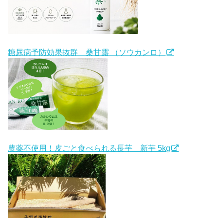
糖尿病予防効果抜群 桑甘露 （ソウカンロ）
農薬不使用！皮ごと食べられる長芋 新芋 5kg