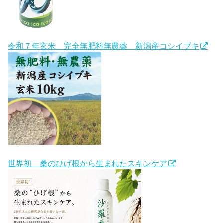
令和７年玄米 完全無肥料無農薬 新潟産コシイブキ
世界初 桑のひげ根から生まれたスキンケア