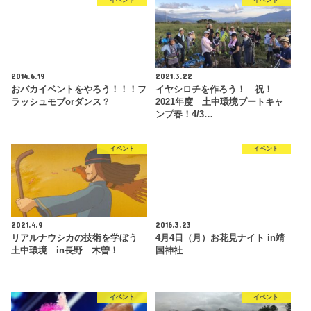
2014.6.19
2021.3.22
おバカイベントをやろう！！！フ
イヤシロチを作ろう！ 祝！
ラッシュモブorダンス？
2021年度 土中環境ブートキャ
ンプ春！4/3…
イベント
イベント
2021.4.9
2016.3.23
リアルナウシカの技術を学ぼう
4月4日（月）お花見ナイト in靖
土中環境 in長野 木曽！
国神社
イベント
イベント