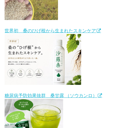
世界初 桑のひげ根から生まれたスキンケア
糖尿病予防効果抜群 桑甘露 （ソウカンロ）