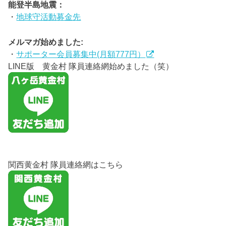
能登半島地震：
・
地球守活動募金先
メルマガ始めました:
・
サポーター会員募集中(月額777円）
LINE版 黄金村 隊員連絡網始めました（笑）
関西黄金村 隊員連絡網はこちら