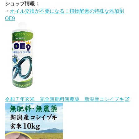
ショップ情報：
・
オイル交換が不要になる！植物酵素の特殊な添加剤
OE9
令和７年玄米 完全無肥料無農薬 新潟産コシイブキ