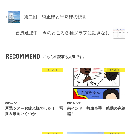
第二回 純正律と平均律の説明
台風通過中 今のところ各種グラフに動きなし
RECOMMEND
こちらの記事も人気です。
イベント
イベント
2013.7.1
2017.4.14
戸隠ツアーお疲れ様でした！ 写
南インド 熱血空手 感動の完結
真＆動画いくつか
編！
イベント
イベント