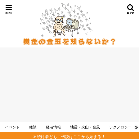
menu
search
イベント
雑談
経済情報
地震・火山・台風
テクノロジー
続け者ども！伝説はここから始まる！