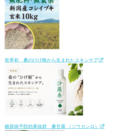
世界初 桑のひげ根から生まれたスキンケア
糖尿病予防効果抜群 桑甘露 （ソウカンロ）