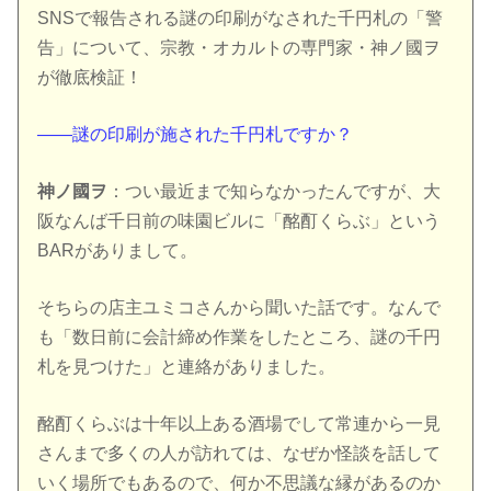
SNSで報告される謎の印刷がなされた千円札の「警
告」について、宗教・オカルトの専門家・神ノ國ヲ
が徹底検証！
――謎の印刷が施された千円札ですか？
神ノ國ヲ
：つい最近まで知らなかったんですが、大
阪なんば千日前の味園ビルに「酩酊くらぶ」という
BARがありまして。
そちらの店主ユミコさんから聞いた話です。なんで
も「数日前に会計締め作業をしたところ、謎の千円
札を見つけた」と連絡がありました。
酩酊くらぶは十年以上ある酒場でして常連から一見
さんまで多くの人が訪れては、なぜか怪談を話して
いく場所でもあるので、何か不思議な縁があるのか