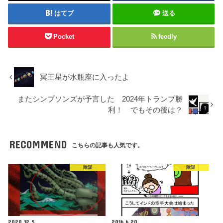
はてブ
送る
Pocket
feedly
冥王星が水瓶座に入ったよ
またシンプソンズが予言した 2024年トランプ勝
利！ でもその後は？
RECOMMEND
こちらの記事も人気です。
陰謀
陰謀
2020.12.5
2016.6.20