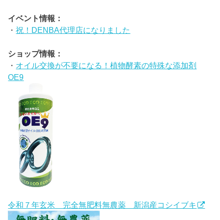
イベント情報：
・
祝！DENBA代理店になりました
ショップ情報：
・
オイル交換が不要になる！植物酵素の特殊な添加剤
OE9
令和７年玄米 完全無肥料無農薬 新潟産コシイブキ