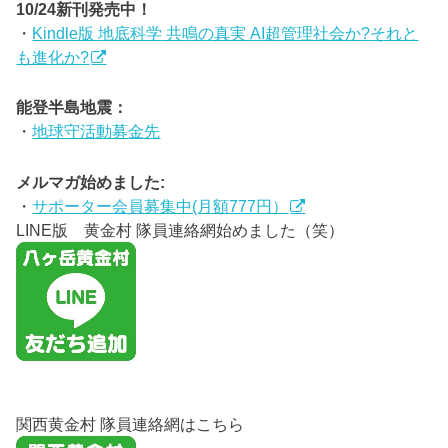
10/24新刊発売中！
・
Kindle版 地底科学 共鳴の真実 AI超管理社会か?それと
も進化か?
能登半島地震：
・
地球守活動募金先
メルマガ始めました:
・
サポーター会員募集中(月額777円）
LINE版 黄金村 隊員連絡網始めました（笑）
関西黄金村 隊員連絡網はこちら