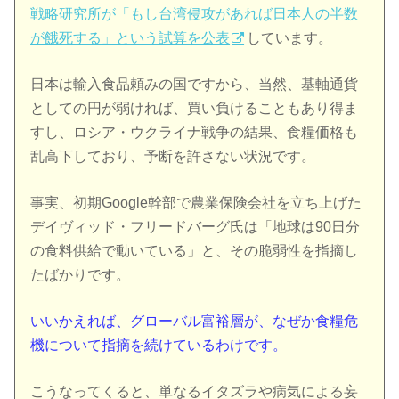
戦略研究所が「もし台湾侵攻があれば日本人の半数
が餓死する」という試算を公表
しています。
日本は輸入食品頼みの国ですから、当然、基軸通貨
としての円が弱ければ、買い負けることもあり得ま
すし、ロシア・ウクライナ戦争の結果、食糧価格も
乱高下しており、予断を許さない状況です。
事実、初期Google幹部で農業保険会社を立ち上げた
デイヴィッド・フリードバーグ氏は「地球は90日分
の食料供給で動いている」と、その脆弱性を指摘し
たばかりです。
いいかえれば、グローバル富裕層が、なぜか食糧危
機について指摘を続けているわけです。
こうなってくると、単なるイタズラや病気による妄