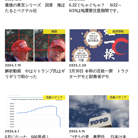
最後の東京シリーズ 回答 海ほ
6.22ぐちゃぐちゃ？ 6/22～
たるとベクテル社
6/24は地震要注意期間です。
陰謀
経済情報
2024.7.19
2025.3.20
解析動画 やはりトランプ氏はギ
3月30日 令和の百姓一揆 トラク
リギリで助かった
ターデモと財務省デモ
洗脳メディア
洗脳メディア
2026.6.1
2026.4.14
6月になった 666形成！
ごぼうの党 奥野氏 日本は未