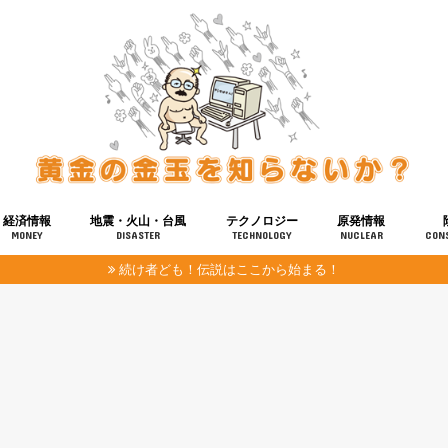
経済情報
地震・火山・台風
テクノロジー
原発情報
MONEY
DISASTER
TECHNOLOGY
NUCLEAR
CON
続け者ども！伝説はここから始まる！
報
健康
宇宙
奴ら
予知
洗脳