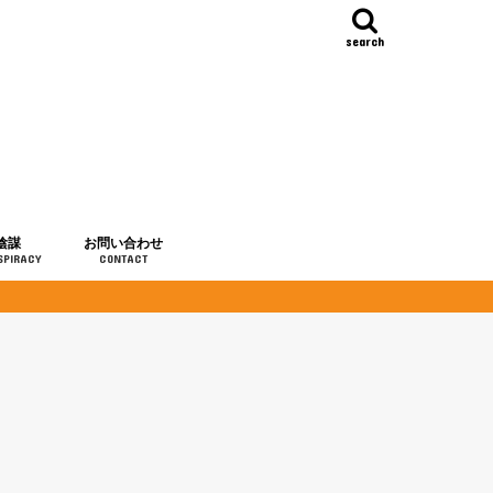
search
陰謀
お問い合わせ
SPIRACY
CONTACT
の歴史
・予言
メディア