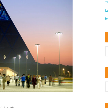
f
tw
る人です。