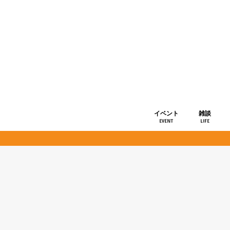
イベント
雑談
EVENT
LIFE
ショップ情
お知らせ