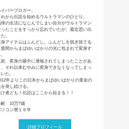
ハイパーブロガー。
これから伝説を始めるウルトラマンのひとり。
地球の生活になじんでしまい自分がウルトラマン
だったことをすっかり忘れていたが、最近思い出
した。
変身アイテムはふんどし。ふんどしを脱ぎ捨てる
と股間からまばゆいばかりの光に包まれて変身す
る。
以前、変身の最中に通報されてしまったことがあ
り、それ以来むやみに変身できなくなってしまっ
ていた。
2012年よりこの日本からまばゆいばかりの黄金の
光を発し続ける。
続け者ども！伝説はここから始まる！！
年齢 10万?歳
パソコン暦１６年
詳細プロフィール