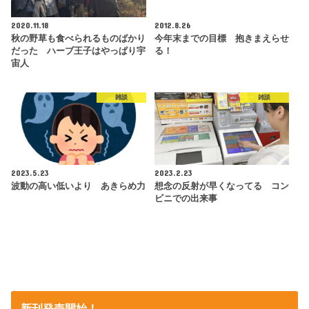
2020.11.18
2012.8.26
秋の野草も食べられるものばかり
今年末までの目標 抱きまえらせ
だった ハーブ王子はやっぱり宇
る！
宙人
雑談
雑談
2023.5.23
2023.2.23
波動の高い低いより あきらめ力
想念の反射が早くなってる コン
ビニでの出来事
新刊発売開始！