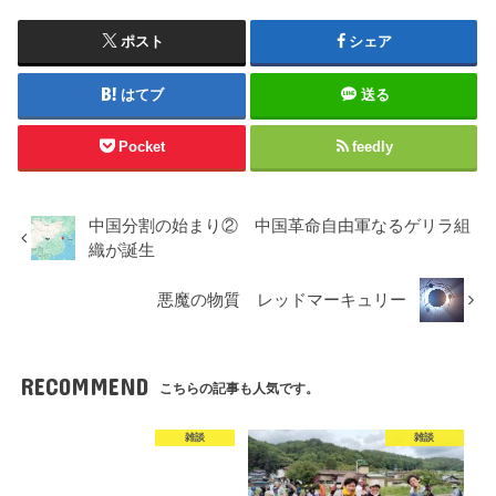
ポスト
シェア
はてブ
送る
Pocket
feedly
中国分割の始まり② 中国革命自由軍なるゲリラ組
織が誕生
悪魔の物質 レッドマーキュリー
RECOMMEND
こちらの記事も人気です。
雑談
雑談