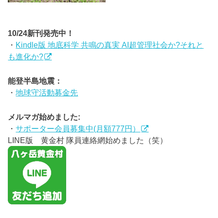
10/24新刊発売中！
・
Kindle版 地底科学 共鳴の真実 AI超管理社会か?それと
も進化か?
能登半島地震：
・
地球守活動募金先
メルマガ始めました:
・
サポーター会員募集中(月額777円）
LINE版 黄金村 隊員連絡網始めました（笑）