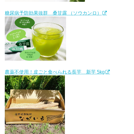
糖尿病予防効果抜群 桑甘露 （ソウカンロ）
農薬不使用！皮ごと食べられる長芋 新芋 5kg