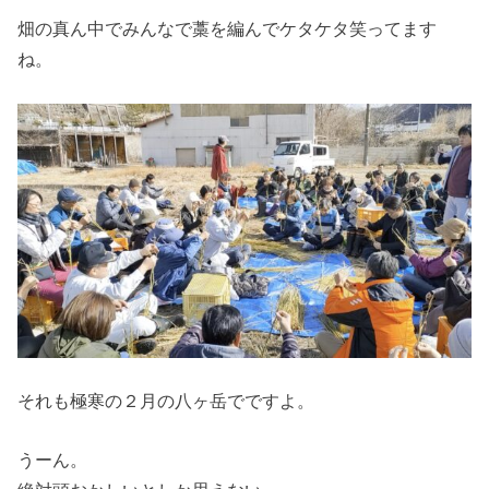
畑の真ん中でみんなで藁を編んでケタケタ笑ってます
ね。
それも極寒の２月の八ヶ岳でですよ。
うーん。