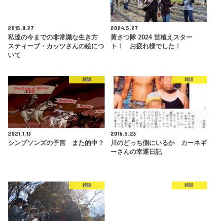
2015.8.27
2024.5.27
私達の今までの非常識な生き方
黄さつ隊 2024 苗植えスター
スティーブ・カッツさんの絵につ
ト！ お疲れ様でした！
いて
雑談
雑談
2021.1.13
2016.5.23
シンプソンズの予言 また的中？
川のどっち側にいるか カーネギ
ーさんの幸運日記
雑談
雑談