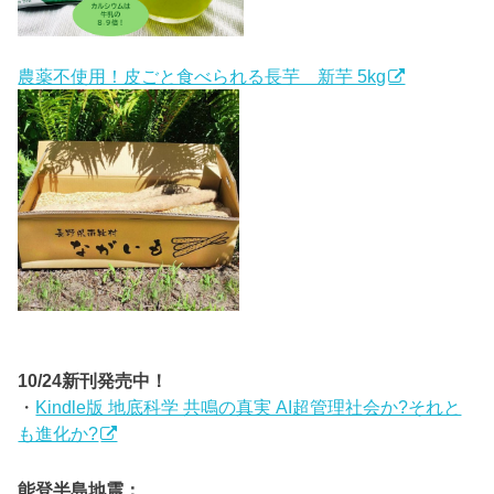
農薬不使用！皮ごと食べられる長芋 新芋 5kg
10/24新刊発売中！
・
Kindle版 地底科学 共鳴の真実 AI超管理社会か?それと
も進化か?
能登半島地震：