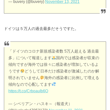
— buvery (@buvery)
November 13, 2021
ドイツは５万人の過去最多だそうですた。
「ドイツのコロナ新規感染者数 5万人超える 過去最
多」について報道します
国内では感染者が収束の
傾向ですが海外では徐々に感染者が増加しているよ
うです
どうして日本だけ感染者が激減したのか解
明されていません
海外の感染者に比例して増える
傾向なので心配してます
https://t.co/CrboauIb6O
— シベリアン・ハスキ～（報道犬）