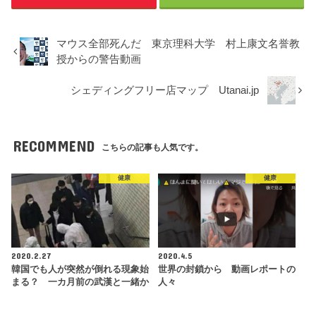
マウス全部死んだ 東京理科大学 村上康文名誉教
授からの警告動画
シェディングフリー店マップ Utanai.jp
RECOMMEND
こちらの記事も人気です。
健康
健康
2020.2.27
2020.4.5
韓国でも人が突然が倒れる現象始
世界の封鎖から 動画レポートの
まる？ 一カ月前の武漢と一緒か
人々