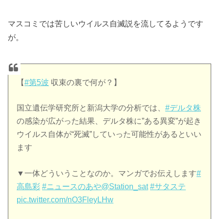
マスコミでは苦しいウイルス自滅説を流してるようです
が。
【
#第5波
収束の裏で何が？】
国立遺伝学研究所と新潟大学の分析では、
#デルタ株
の感染が広がった結果、デルタ株に”ある異変”が起き
ウイルス自体が“死滅”していった可能性があるといい
ます
▼一体どういうことなのか。マンガでお伝えします
#
高島彩
#ニュースのあや
@Station_sat
#サタステ
pic.twitter.com/nO3FleyLHw