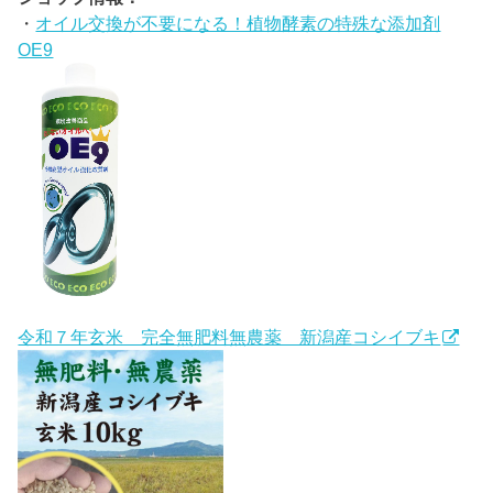
・
オイル交換が不要になる！植物酵素の特殊な添加剤
OE9
令和７年玄米 完全無肥料無農薬 新潟産コシイブキ