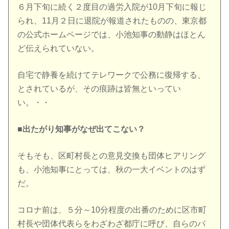
６月下旬に続く２度目の過労入院が10月下旬に報じ
られ、11月２日に退院が報道されたものの、東京都
の公式ホームページでは、小池知事の動静はほとん
ど伝えられていない。
自宅で静養を続けてテレワークで公務に復帰する、
とされているが、その痕跡は皆無といってい
い。・・
■出たがり知事がなぜ出てこない？
そもそも、区町村長との意見交換も団体ヒアリング
も、小池知事にとっては、秋の一大イベントのはず
だ。
コロナ前は、５分～10分程度の出番のために区市町
村長や団体代表らをわざわざ都庁に呼び、自らのパ