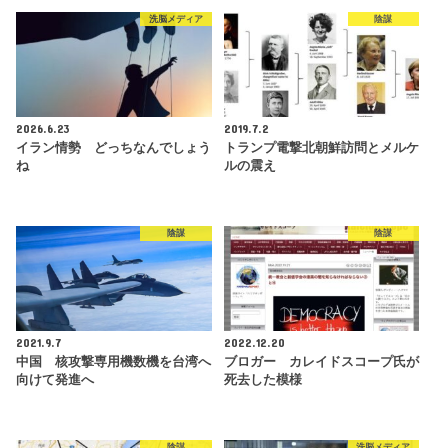
洗脳メディア
陰謀
2026.6.23
2019.7.2
イラン情勢 どっちなんでしょう
トランプ電撃北朝鮮訪問とメルケ
ね
ルの震え
陰謀
陰謀
2021.9.7
2022.12.20
中国 核攻撃専用機数機を台湾へ
ブロガー カレイドスコープ氏が
向けて発進へ
死去した模様
陰謀
洗脳メディア