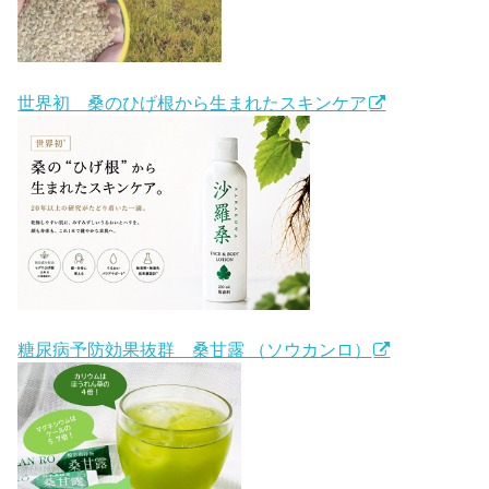
世界初 桑のひげ根から生まれたスキンケア
糖尿病予防効果抜群 桑甘露 （ソウカンロ）