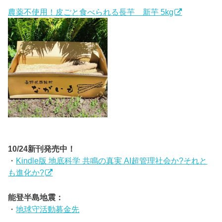
農薬不使用！皮ごと食べられる長芋 新芋 5kg
10/24新刊発売中！
・
Kindle版 地底科学 共鳴の真実 AI超管理社会か?それと
も進化か?
能登半島地震：
・
地球守活動募金先