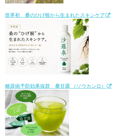
世界初 桑のひげ根から生まれたスキンケア
糖尿病予防効果抜群 桑甘露 （ソウカンロ）