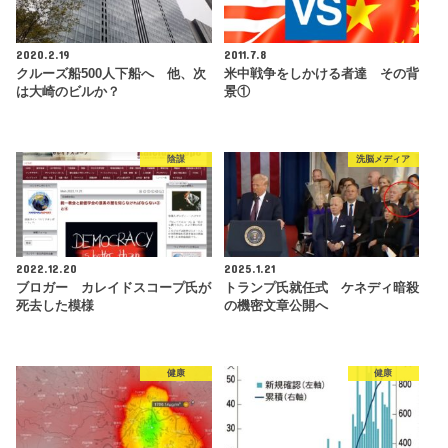
2020.2.19
2011.7.8
クルーズ船500人下船へ 他、次
米中戦争をしかける者達 その背
は大崎のビルか？
景①
陰謀
洗脳メディア
2022.12.20
2025.1.21
ブロガー カレイドスコープ氏が
トランプ氏就任式 ケネディ暗殺
死去した模様
の機密文章公開へ
健康
健康