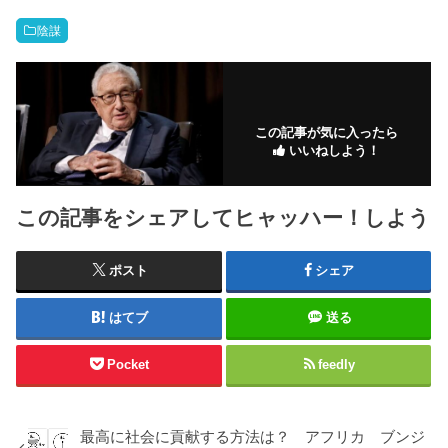
陰謀
この記事が気に入ったら
いいねしよう！
この記事をシェアしてヒャッハー！しよう
ポスト
シェア
はてブ
送る
Pocket
feedly
最高に社会に貢献する方法は？ アフリカ ブンジ