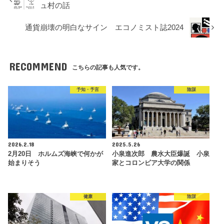
ュ村の話
通貨崩壊の明白なサイン エコノミスト誌2024
RECOMMEND
こちらの記事も人気です。
予知・予言
陰謀
2026.2.18
2025.5.26
2月20日 ホルムズ海峡で何かが
小泉進次郎 農水大臣爆誕 小泉
始まりそう
家とコロンビア大学の関係
健康
陰謀