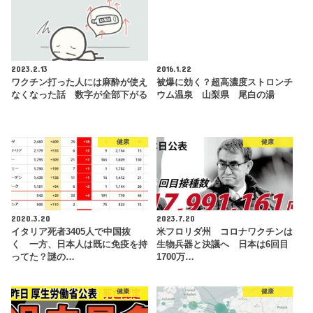
2023.2.13
2016.1.22
ワクチン打った人には麻酔が使え
被爆に効く？超高濃度ストロンチ
なくなった話 数字が全部下がる
ウム温泉 山梨県 尾白の湯
健康
健康
2020.3.20
2023.7.20
イタリア死者3405人で中国抜
米フロリダ州 コロナワクチンは
く 一方、日本人は既に免疫を持
生物兵器と決議へ 日本は6回目
ってた？謎の…
1700万…
健康
健康