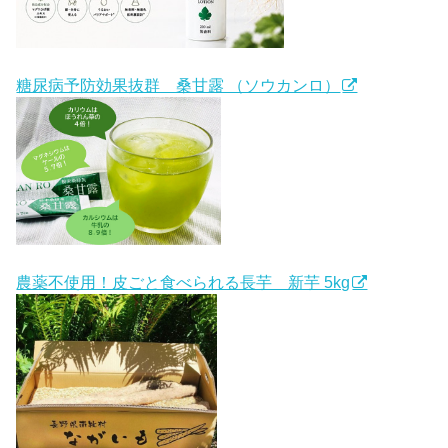
糖尿病予防効果抜群 桑甘露 （ソウカンロ）
農薬不使用！皮ごと食べられる長芋 新芋 5kg