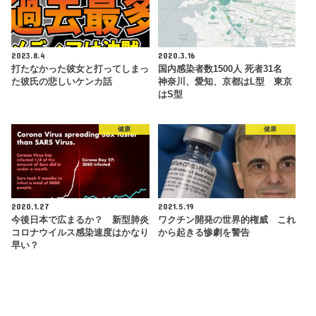
2023.8.4
2020.3.16
打たなかった彼女と打ってしまっ
国内感染者数1500人 死者31名
た彼氏の悲しいケンカ話
神奈川、愛知、京都はL型 東京
はS型
健康
健康
2020.1.27
2021.5.19
今後日本で広まるか？ 新型肺炎
ワクチン開発の世界的権威 これ
コロナウイルス感染速度はかなり
から起きる惨劇を警告
早い？