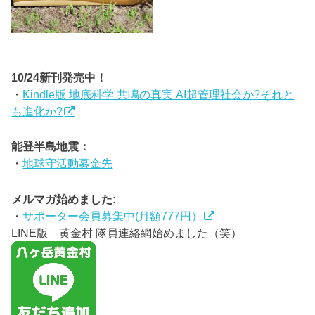
10/24新刊発売中！
・
Kindle版 地底科学 共鳴の真実 AI超管理社会か?それと
も進化か?
能登半島地震：
・
地球守活動募金先
メルマガ始めました:
・
サポーター会員募集中(月額777円）
LINE版 黄金村 隊員連絡網始めました（笑）