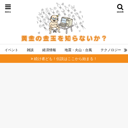
menu
search
イベント
雑談
経済情報
地震・火山・台風
テクノロジー
続け者ども！伝説はここから始まる！