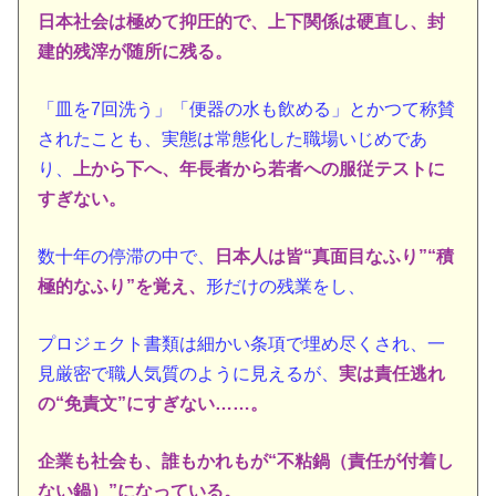
日本社会は極めて抑圧的で、上下関係は硬直し、封
建的残滓が随所に残る。
「皿を7回洗う」「便器の水も飲める」とかつて称賛
されたことも、実態は常態化した職場いじめであ
り、
上から下へ、年長者から若者への服従テストに
すぎない。
数十年の停滞の中で、
日本人は皆“真面目なふり”“積
極的なふり”を覚え、
形だけの残業をし、
プロジェクト書類は細かい条項で埋め尽くされ、一
見厳密で職人気質のように見えるが、
実は責任逃れ
の“免責文”にすぎない……。
企業も社会も、誰もかれもが“不粘鍋（責任が付着し
ない鍋）”になっている。