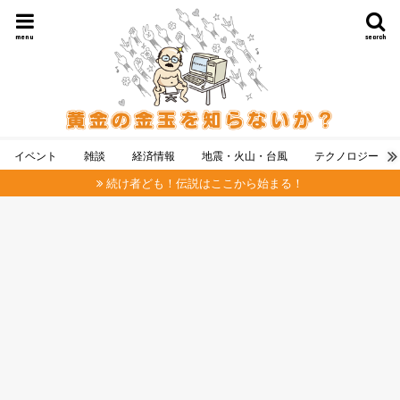
menu
search
イベント
雑談
経済情報
地震・火山・台風
テクノロジー
続け者ども！伝説はここから始まる！