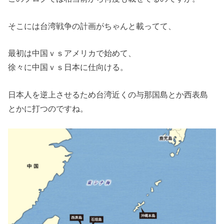
そこには台湾戦争の計画がちゃんと載ってて、
最初は中国ｖｓアメリカで始めて、
徐々に中国ｖｓ日本に仕向ける。
日本人を逆上させるため台湾近くの与那国島とか西表島
とかに打つのですね。