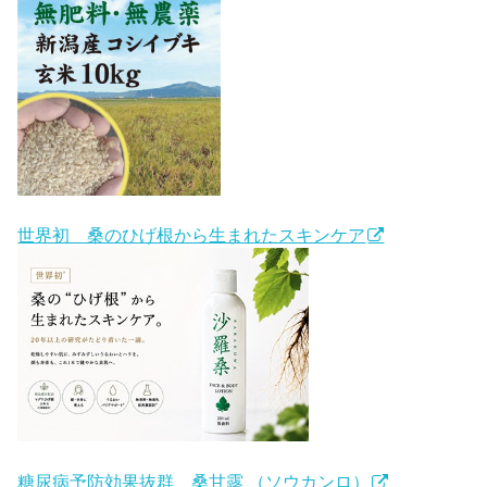
世界初 桑のひげ根から生まれたスキンケア
糖尿病予防効果抜群 桑甘露 （ソウカンロ）