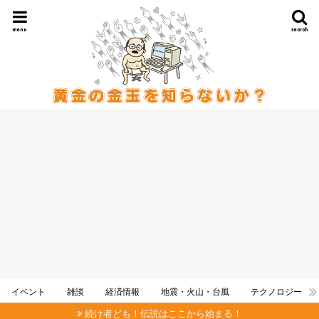
menu
search
イベント
雑談
経済情報
地震・火山・台風
テクノロジー
続け者ども！伝説はここから始まる！