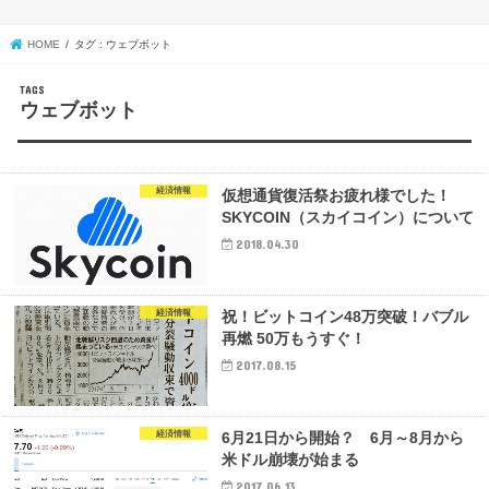
HOME
タグ : ウェブボット
ウェブボット
経済情報
仮想通貨復活祭お疲れ様でした！
SKYCOIN（スカイコイン）について
2018.04.30
経済情報
祝！ビットコイン48万突破！バブル
再燃 50万もうすぐ！
2017.08.15
経済情報
6月21日から開始？ 6月～8月から
米ドル崩壊が始まる
2017.06.13