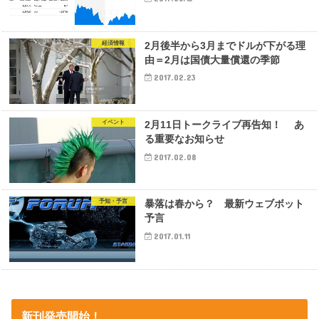
経済情報
2月後半から3月までドルが下がる理
由＝2月は国債大量償還の季節
2017.02.23
イベント
2月11日トークライブ再告知！ あ
る重要なお知らせ
2017.02.08
予知・予言
暴落は春から？ 最新ウェブボット
予言
2017.01.11
新刊発売開始！